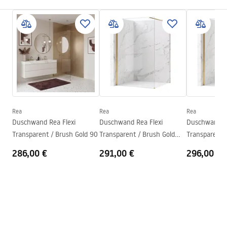
Armaturtyp
Einhebel
Sicherheitsinformationen
Montageart
Aufputz
Safety_Information_Shower_set.pdf
Höhenverstellung
Ja
Maximalhöhe
1360
mm
Garantiebedingungen
Wannenauslauf
Ja, schwenkbar
Warranty_Terms_and_Conditions_Faucets_-_5.pdf
Druckregelung
Ja
Anti-Calc System
Ja
Rea
Rea
Rea
Montageanleitung
Duschwand Rea Flexi
Duschwand Rea Flexi
Duschwand Re
Beschichtungstechnologie
PVD
shower_set.pdf
Transparent / Brush Gold 90
Transparent / Brush Gold
Transparent 
Anschlussmaß
150
mm
100
110
286,00 €
291,00 €
296,00 €
Garantie
24 monate