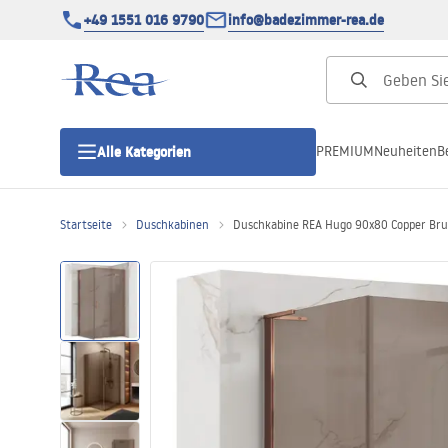
+49 1551 016 9790
info@badezimmer-rea.de
PREMIUM
Neuheiten
B
Alle Kategorien
Startseite
Duschkabinen
Duschkabine REA Hugo 90x80 Copper Br
Duschkabinen
Duschtüren
Duschwannen
Duschrinnen