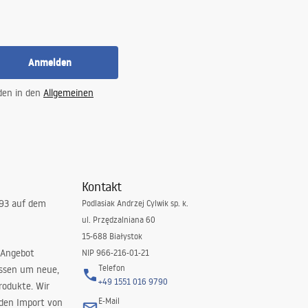
Anmelden
 den in den
Allgemeinen
Kontakt
993 auf dem
Podlasiak Andrzej Cylwik sp. k.
ul. Przędzalniana 60
15-688 Białystok
 Angebot
NIP 966-216-01-21
Telefon
issen um neue,
+49 1551 016 9790
rodukte. Wir
E-Mail
 den Import von