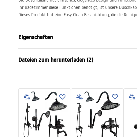
Die Duschkabine hat einfaches, elegantes Design und Funktion
Ihr Badezimmer diese Funktionen benötigt, ist unsere Duschkabi
Dieses Produkt hat eine Easy Clean-Beschichtung, die die Reinigu
Eigenschaften
Größe (Tür x Seite)
90x80
Dateien zum herunterladen (2)
Farbe der Armatur
Messing geb
Duschkabine Typ
Ecke
shower manual
Instr
Glasfarbe
getöntes B
shower manual.pdf
Instru
Öffnungsmethode
Pendeltür
Seria
Hugo
Montage
auf der Du
Höhe
2005
mm
Kabinenrichtung
universell