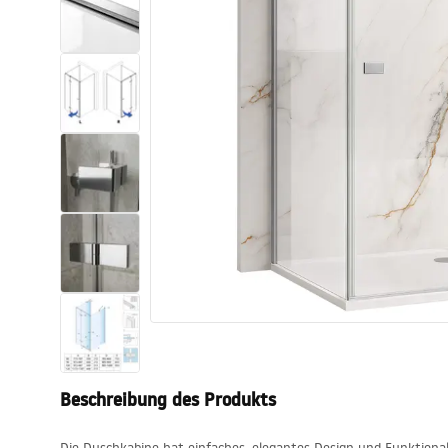
Toiletten
Waschbecken
Wannen und
Badewannenaufsätze
Badarmaturen
Duschen
Küche
Badezimmerzubehör und Möbel
Beschreibung des Produkts