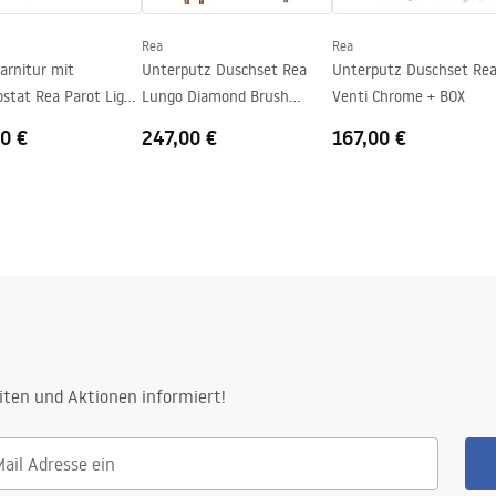
Rea
Rea
r Seite der Scheibe
arnitur mit
Unterputz Duschset Rea
Unterputz Duschset Re
stat Rea Parot Light
Lungo Diamond Brush
Venti Chrome + BOX
Copper
Copper + BOX
0 €
247,00 €
167,00 €
iten und Aktionen informiert!