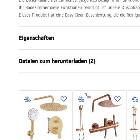
Die Duschkabine hat einfaches, elegantes Design und Funktion
Ihr Badezimmer diese Funktionen benötigt, ist unsere Duschkabi
Dieses Produkt hat eine Easy Clean-Beschichtung, die die Reinigu
Eigenschaften
Größe (Tür x Seite)
90x100
Dateien zum herunterladen (2)
Farbe der Armatur
Chrome
Duschkabine Typ
Wand-
Warunki bezpieczeństwa
Manu
Glasfarbe
Transpare
WARUNKI BEZPIECZENSTWA
Instru
Öffnungsmethode
Pendeltür
KABINY DRZWI PARAWANY.pdf
__cien
Seria
Atlas
Montage
auf der Du
Höhe
2000
mm
Kabinenrichtung
linke oder r