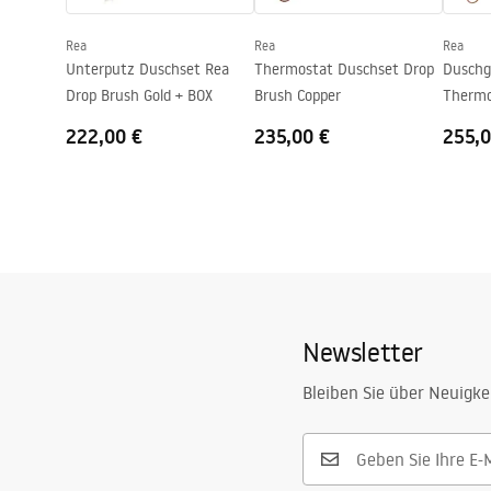
Garantie
24 monate
Rea
Rea
Rea
Easy Clean Beschichtung
ja, auf eine
Unterputz Duschset Rea
Thermostat Duschset Drop
Duschg
Drop Brush Gold + BOX
Brush Copper
Thermo
Brush 
222,00 €
235,00 €
255,0
Newsletter
Bleiben Sie über Neuigke