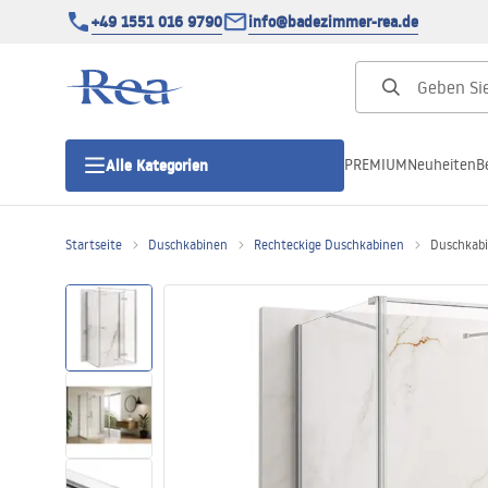
+49 1551 016 9790
info@badezimmer-rea.de
PREMIUM
Neuheiten
B
Alle Kategorien
Startseite
Duschkabinen
Rechteckige Duschkabinen
Duschkabi
Duschkabinen
Duschtüren
Duschwannen
Duschrinnen