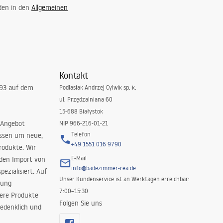
 den in den
Allgemeinen
Kontakt
993 auf dem
Podlasiak Andrzej Cylwik sp. k.
ul. Przędzalniana 60
15-688 Białystok
 Angebot
NIP 966-216-01-21
Telefon
issen um neue,
+49 1551 016 9790
rodukte. Wir
E-Mail
 den Import von
info@badezimmer-rea.de
ezialisiert. Auf
Unser Kundenservice ist an Werktagen erreichbar:
rung
7:00–15:30
sere Produkte
Folgen Sie uns
edenklich und