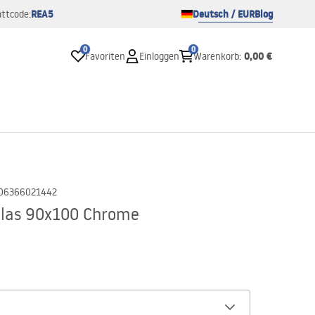
REA5
Deutsch / EUR
Blog
ttcode:
0
0
0,00 €
Favoriten
Einloggen
Warenkorb
:
06366021442
tlas 90x100 Chrome