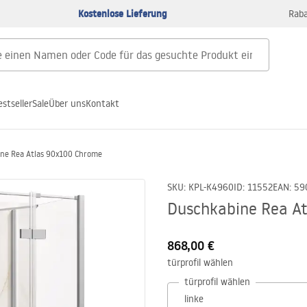
Kostenlose Lieferung
Raba
estseller
Sale
Über uns
Kontakt
ne Rea Atlas 90x100 Chrome
SKU
:
KPL-K4960
ID
:
11552
EAN
:
59
Duschkabine Rea A
868,00 €
türprofil wählen
türprofil wählen