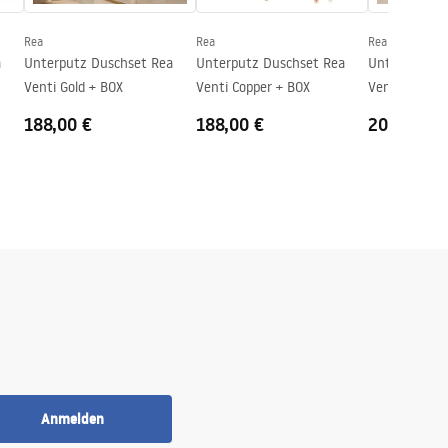
Rea
Rea
Rea
a
Unterputz Duschset Rea
Unterputz Duschset Rea
Unterputz D
Venti Gold + BOX
Venti Copper + BOX
Venti Brush 
188,00 €
188,00 €
204,00 €
Anmelden