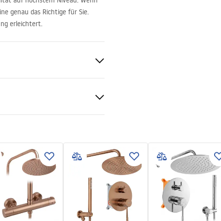
alität auf höchstem Niveau. Wenn
ne genau das Richtige für Sie.
ng erleichtert.
al
nt 6mm
kcja_monta__u_kabiny_przy
nej_Atlas.pdf
schwanne oder auf dem Boden
echte