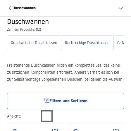
Duschwannen
Duschwannen
Zahl der Produkte: 82}
Quadratische Duschtassen
Rechteckige Duschtassen
Gefällep
Freistehende Duschkabinen bilden ein komplettes Set, das keine
zusätzlichen Komponenten erfordert. Anders verhält es sich bei
zur Selbstmontage vorgesehenen Duschen, bei denen die Auswahl
der einzelnen Zubehörteile vom Auftraggeber abhängt. In diesem
Fall ist der Kauf einer Duschwanne erforderlich, die zur Art der
Kabine passt und die individuellen Erwartungen der Nutzer erfüllt.
Filtern und Sortieren
Im Angebot von
REA
finden Sie eine große Auswahl an Lösungen,
die sich für verschiedene Kabinenkonstruktionen eignen.
Ansicht
: