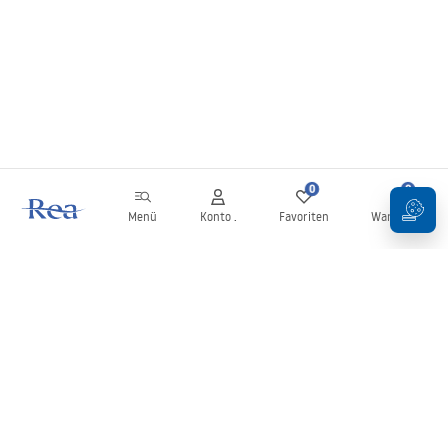
Duschwannen – unser Angebot
Wir bieten moderne Duschwannen in vielen Größen, gefertigt aus
strapazierfähigem Acryl oder Mineralstein. Je nach Modell: tief, flach, ultra-
slim. Am beliebtesten ist die Duschwanne in der Größe 80×80. Kontaktieren
Sie uns gern. Unser Team steht Ihnen mit Rat und Tat zur Seite.
0
0
Menü
Konto .
Favoriten
Warenkorb
Newsletter
Bleiben Sie über Neuigkeiten und Aktionen informiert!