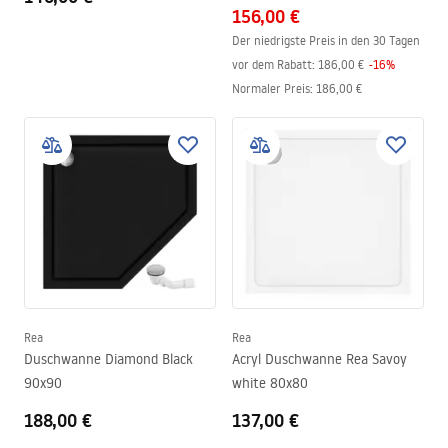
156,00 €
Der niedrigste Preis in den 30 Tagen
vor dem Rabatt:
186,00 €
-
16
%
Normaler Preis
:
186,00 €
Rea
Rea
Duschwanne Diamond Black
Acryl Duschwanne Rea Savoy
90x90
white 80x80
188,00 €
137,00 €