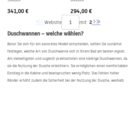
341,00 €
294,00 €
2
Website
mit
Duschwannen – welche wählen?
Bevor Sie sich für ein konkretes Modell entscheiden, sollten Sie zunächst
festlegen, welche Art von Duschwanne sich in Ihrem Bad am besten eignet.
Am vielseitigsten und zugleich praktischsten sind niedrige Duschwannen, da
sie die Nutzung der Dusche erleichtern. Sie ermöglichen einen komfortablen
Einstieg in die Kabine und beanspruchen wenig Platz. Das Fehlen hoher
Ränder erhöht zudem die Sicherheit bei der Nutzung der Dusche, weshalb
solche Duschwannen insbesondere für ältere Menschen und Personen mit
eingeschränkter Mobilität empfohlen werden.
Im Sortiment führen wir außerdem tiefe Duschwannen, die ein Überspritzen
des Wassers im Bad verhindern. Solche Modelle sind ideal beim Baden von
Kindern oder beim Händewaschen von Wäsche. Neben der Konstruktion
sollten auch die technischen Parameter der Duschwanne bestimmt und die
Kabinengröße sorgfältig ausgemessen werden.