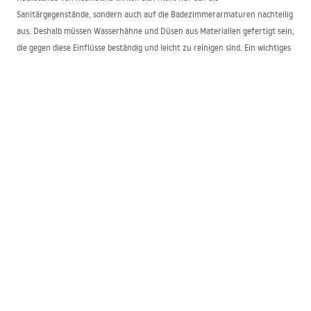
Sanitärgegenstände, sondern auch auf die Badezimmerarmaturen nachteilig
aus. Deshalb müssen Wasserhähne und Düsen aus Materialien gefertigt sein,
die gegen diese Einflüsse beständig und leicht zu reinigen sind. Ein wichtiges
Auswahlkriterium ist auch Modell und Stil der Armatur, damit sie sich
harmonisch in den Charakter der Raumgestaltung einfügen. In unserem
Onlineshop finden Sie Badezimmerarmaturen verschiedener Art:
in klassischer Ausführung mit drehbaren Griffen,
modern mit keramischer Kartusche,
Armaturensets für die Dusche,
Waschtischarmaturen in unterschiedlichen Höhen und Größen,
Brauseköpfe und Regenduschen,
Wannenarmaturen,
Bidetarmaturen.
Die einzelnen Modelle sind in verschiedenen Farbvarianten erhältlich. Wir
führen silberne Badarmaturen sowie schwarze, goldene oder in Roségold.
Neben klassischen und modernen Modellen sind Produkte im Retro-Stil mit
einzigartigem Aussehen und detaillierten Verzierungen eine interessante
Option.