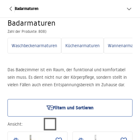
Badarmaturen
Badarmaturen
Zahl der Produkte: 808}
Waschbeckenarmaturen
Küchenarmaturen
Wannenarmatur
Das Badezimmer ist ein Raum, der funktional und komfortabel
sein muss. Es dient nicht nur der Körperpflege, sondern stellt in
vielen Fällen auch einen Entspannungsbereich im Zuhause dar.
Deshalb ist nicht nur die Auswahl von Sanitärobjekten und
zusätzlicher Ausstattung wichtig, sondern auch die passende
Wahl der Badezimmerarmaturen. Die Armaturen beeinflussen
Filtern und Sortieren
nicht nur den Nutzungskomfort, sondern spielen auch eine
wichtige Rolle bei der Vervollkommnung der Innenraumästhetik.
Ansicht
: