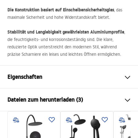
Die Konstruktion basiert auf Einscheibensicherheitsglas
, das
maximale Sicherheit und hohe Widerstandskraft bietet.
Stabilität und Langlebigkeit gewährleisten Aluminiumprofile
,
die feuchtigkeits- und korrosionsbeständig sind. Die klare,
reduzierte Optik unterstreicht den modernen Stil, während
präzise Scharniere ein leises und leichtes Öffnen ermöglichen.
Eigenschaften
Größe (Tür x Seite)
90x70
Dateien zum herunterladen (3)
Farbe der Armatur
Chrome
Duschkabine Typ
Ecke
Warunki bezpieczeństwa
Glasfarbe
Transparent 4mm
WARUNKI BEZPIECZENSTWA KABINY DRZWI
Öffnungsmethode
Pendeltür
PARAWANY.pdf