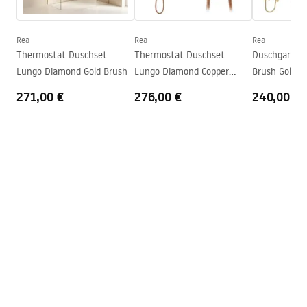
Manual
dem Boden
Instrukcja_monta__u_kabiny_przy__ciennej_Atlas.pdf
Höhe
2000
mm
Rea
Rea
Rea
Kabinenrichtung
linke oder rechte
Thermostat Duschset
Thermostat Duschset
Duschgarnitu
Lungo Diamond Gold Brush
Lungo Diamond Copper
Brush Gold
Garantie
24 monate
Brush
271,00 €
276,00 €
240,00 €
Easy Clean Beschichtung
ja, auf einer Seite der Scheibe