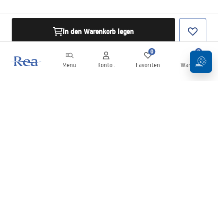
in den Warenkorb legen
0
0
Menü
Konto .
Favoriten
Warenkorb
Newsletter
Bleiben Sie über Neuigkeiten und Aktionen informiert!
Anmelden
Mit der Eingabe und Bestätigung Ihrer Daten erklären Sie sich mit