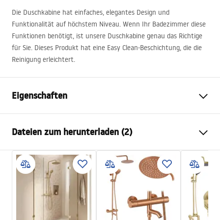
Die Duschkabine hat einfaches, elegantes Design und
Funktionalität auf höchstem Niveau. Wenn Ihr Badezimmer diese
Funktionen benötigt, ist unsere Duschkabine genau das Richtige
für Sie. Dieses Produkt hat eine Easy Clean-Beschichtung, die die
Reinigung erleichtert.
Eigenschaften
Größe (Tür x Seite)
80x90
Dateien zum herunterladen (2)
Farbe der Armatur
gebürstetes Gold
Duschkabine Typ
Wand-
Warunki bezpieczeństwa
Glasfarbe
Transparent 6mm
WARUNKI BEZPIECZENSTWA KABINY DRZWI
Öffnungsmethode
Pendeltür
PARAWANY.pdf
Seria
Atlas
Montage
auf der Duschwanne oder auf