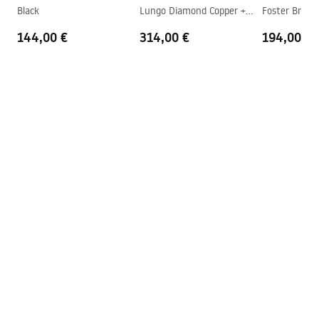
Black
Lungo Diamond Copper +
Foster Brush
Easy Clean Beschichtung
ja, auf einer Seite der Scheibe
BOX
144,00 €
314,00 €
194,00 €