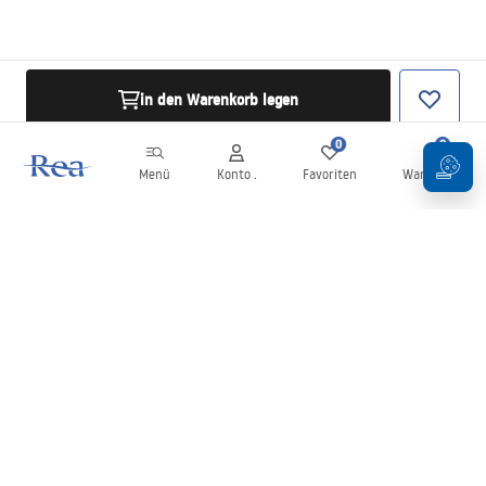
in den Warenkorb legen
0
0
Menü
Konto .
Favoriten
Warenkorb
Newsletter
Bleiben Sie über Neuigkeiten und Aktionen informiert!
Anmelden