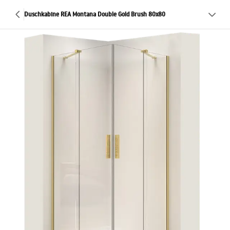
Duschkabine REA Montana Double Gold Brush 80x80