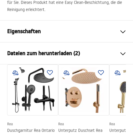
für Sie. Dieses Produkt hat eine Easy Clean-Beschichtung, die die
Reinigung erleichtert.
Eigenschaften
Größe (Tür x Tür)
80x80
Dateien zum herunterladen (2)
Farbe der Armatur
gebürstetes Gold
Duschkabine Typ
Ecke
Instrukcja montażu
Glasfarbe
Transparent 6mm
Instrukcja Kabiny Montana Double.pdf
Öffnungsmethode
Schiebetür
Montage
auf der Duschwanne oder auf
Karta produktu
dem Boden
KABINA MONTANA BRUSH GOLD .pdf
Höhe
2005
mm
Kabinenrichtung
universell
Rea
Rea
Rea
Garantie
24 monate
Duschgarnitur Rea Ontario
Unterputz Duschset Rea
Unterputz D