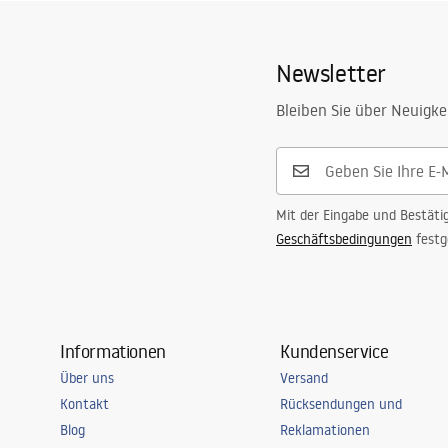
Basin.pdf
Länge
600
mm
Basins
Breite
500
mm
Newsletter
Höhe
160
mm
Manual
Tiefe
120
mm
Instrukcja_monta__u_Umywalki_A
Bleiben Sie über Neuigke
RESA.pdf
Form
Rechteckig
Armaturloch
Ja
Überlauf Loch
Ja
Mit der Eingabe und Bestäti
Geschäftsbedingungen
festg
Informationen
Kundenservice
Über uns
Versand
Kontakt
Rücksendungen und
Blog
Reklamationen