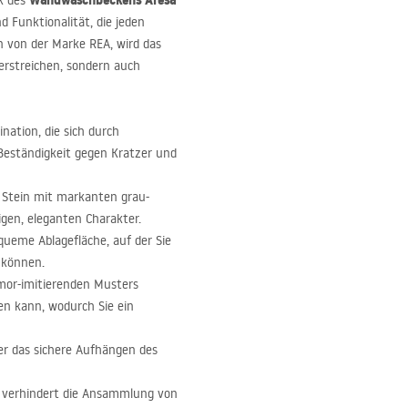
Wandwaschbeckens Aresa
k des
d Funktionalität, die jeden
en von der Marke
REA
, wird das
rstreichen, sondern auch
nation, die sich durch
 Beständigkeit gegen Kratzer und
 Stein mit markanten grau-
gen, eleganten Charakter.
queme Ablagefläche, auf der Sie
 können.
mor-imitierenden Musters
en kann, wodurch Sie ein
 er das sichere Aufhängen des
he verhindert die Ansammlung von