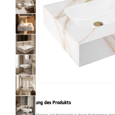
Toiletten
Waschbecken
Wannen und
Badewannenaufsätze
Badarmaturen
Duschen
Küche
Badezimmerzubehör und Möbel
Beschreibung des Produkts