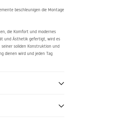
Elemente beschleunigen die Montage
hen, die Komfort und modernes
ät und Ästhetik gefertigt, wird es
seiner soliden Konstruktion und
ang dienen wird und jeden Tag
nd
mik, Quarzkomposit
optik
tiebedingungen
nty_Terms_and_Conditions_