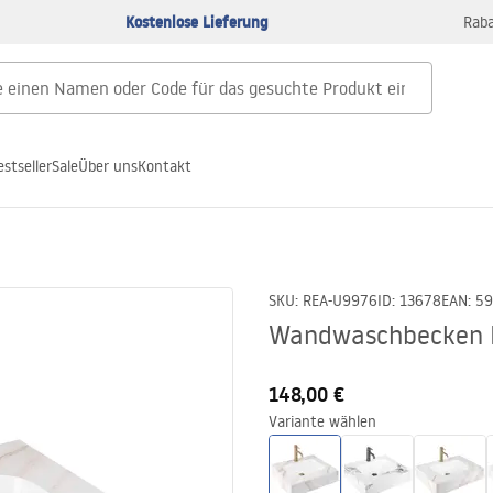
Kostenlose Lieferung
Raba
estseller
Sale
Über uns
Kontakt
0
SKU
:
REA-U9976
ID
:
13678
EAN
:
59
Wandwaschbecken R
148,00 €
Variante wählen