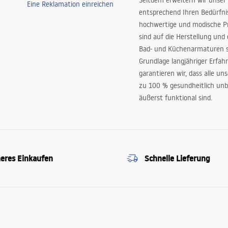
Seitdem erweitern wir unser
Eine Reklamation einreichen
entsprechend Ihren Bedürfn
hochwertige und modische P
sind auf die Herstellung und
Bad- und Küchenarmaturen sp
Grundlage langjähriger Erfah
garantieren wir, dass alle un
zu 100 % gesundheitlich unb
äußerst funktional sind.
heres Einkaufen
Schnelle Lieferung