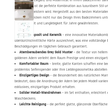
Schätzen Sie Eleganz und Modernität in Ihrem Badezimmer dan
Grey Gold
. Es ist die perfekte Kombination aus luxuriösem Stil un
Benutzer begeistern wird. Hergestellt aus den besten Materiali
Wandwaschbecken nicht nur das Design Ihres Badezimmers unte
Zuverlässigkeit und Langlebigkeit für Jahre gewährleisten.
Quarzkomposit und Keramik
– eine innovative Materialkombi
überdurchschnittliche Härte auszeichnet, was eine vollständige
Beschädigungen im täglichen Gebrauch garantiert.
Atemberaubendes Grey Gold Muster
– die Textur von hellem
goldenen Adern verleiht dem Raum Prestige und einen einzigarti
Komfortabler Raum
– breite, glatte Kanten schaffen eine be
problemlos Seifenspender oder Ihre Lieblingskosmetika abstellen
Einzigartiges Design
– die Besonderheit des natürlichen Mar
bedeutet, dass die Anordnung der Adern bei jedem Modell variier
exklusives, einzigartiges Produkt erhalten.
Solider Metall-Wandrahmen
– im Set enthalten, erleichtert
Waschbeckens.
Leichte Reinigung
– die perfekt glatte, glänzende Oberfläc