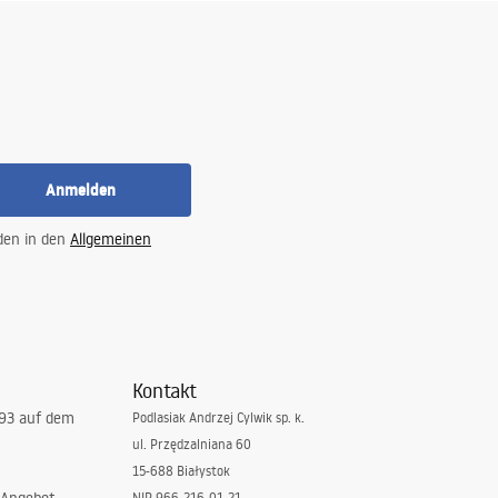
Anmelden
 den in den
Allgemeinen
Kontakt
993 auf dem
Podlasiak Andrzej Cylwik sp. k.
ul. Przędzalniana 60
15-688 Białystok
NIP 966-216-01-21