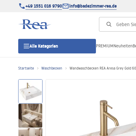
+49 1551 016 9790
info@badezimmer-rea.de
PREMIUM
Neuheiten
B
Alle Kategorien
Startseite
Waschbecken
Wandwaschbecken REA Aresa Grey Gold 6
Duschkabinen
Duschtüren
Duschwannen
Duschrinnen