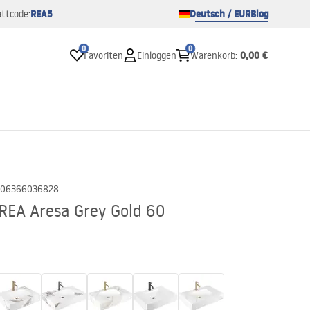
REA5
Deutsch / EUR
Blog
ttcode:
0
0
0,00 €
Favoriten
Einloggen
Warenkorb
:
06366036828
EA Aresa Grey Gold 60