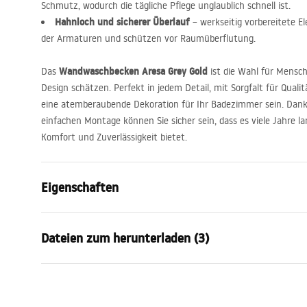
Schmutz, wodurch die tägliche Pflege unglaublich schnell ist.
Hahnloch und sicherer Überlauf
– werkseitig vorbereitete 
der Armaturen und schützen vor Raumüberflutung.
Wandwaschbecken Aresa Grey Gold
Das
ist die Wahl für Mensc
Design schätzen. Perfekt in jedem Detail, mit Sorgfalt für Qualit
eine atemberaubende Dekoration für Ihr Badezimmer sein. Dank 
einfachen Montage können Sie sicher sein, dass es viele Jahre l
Komfort und Zuverlässigkeit bietet.
Eigenschaften
Montageart
Wandhänge
Dateien zum herunterladen (3)
Material
Sanitärkera
Farbe
Weiß, Stein
Garan
Fertigstellung
Glänzend
Anweisungen zum Einbau
Warra