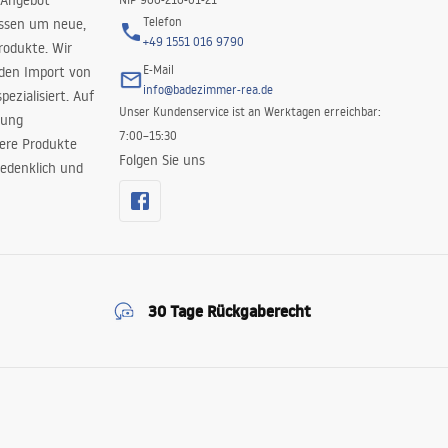
 Angebot
Telefon
issen um neue,
+49 1551 016 9790
rodukte. Wir
E-Mail
 den Import von
info@badezimmer-rea.de
ezialisiert. Auf
Unser Kundenservice ist an Werktagen erreichbar:
rung
7:00–15:30
sere Produkte
Folgen Sie uns
edenklich und
30 Tage Rückgaberecht