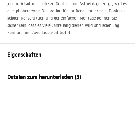
jedem Detail, mit Liebe zu Qualität und Ästhetik gefertigt, wird es
eine phänomenale Dekoration für Ihr Badezimmer sein. Dank der
soliden Konstruktion und der einfachen Montage können Sie
sicher sein, dass es viele Jahre lang dienen wird und jeden Tag
Komfort und Zuverlässigkeit bietet.
Eigenschaften
Montageart
Wandhängend
Dateien zum herunterladen (3)
Material
Sanitärkeramik, Quarzkomposit
Farbe
Weiß, Steinoptik
Anweisungen zum Einbau
Fertigstellung
Matt, Glänzend
Basin.pdf
Länge
800
mm
Breite
500
mm
Garantiebedingungen
Höhe
165
mm
Warranty_Terms_and_Conditions_Basins_-_5.pdf