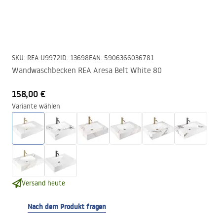
SKU
:
REA-U9972
ID
:
13698
EAN
:
5906366036781
Wandwaschbecken REA Aresa Belt White 80
158,00 €
Variante wählen
Versand heute
Nach dem Produkt fragen