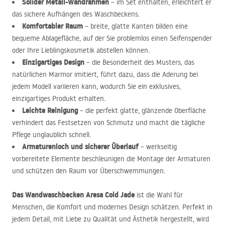
Solider Metall-Wandrahmen
– im Set enthalten, erleichtert er
das sichere Aufhängen des Waschbeckens.
Komfortabler Raum
– breite, glatte Kanten bilden eine
bequeme Ablagefläche, auf der Sie problemlos einen Seifenspender
oder Ihre Lieblingskosmetik abstellen können.
Einzigartiges Design
– die Besonderheit des Musters, das
natürlichen Marmor imitiert, führt dazu, dass die Aderung bei
jedem Modell variieren kann, wodurch Sie ein exklusives,
einzigartiges Produkt erhalten.
Leichte Reinigung
– die perfekt glatte, glänzende Oberfläche
verhindert das Festsetzen von Schmutz und macht die tägliche
Pflege unglaublich schnell.
Armaturenloch und sicherer Überlauf
– werkseitig
vorbereitete Elemente beschleunigen die Montage der Armaturen
und schützen den Raum vor Überschwemmungen.
Das Wandwaschbecken Aresa Cold Jade
ist die Wahl für
Menschen, die Komfort und modernes Design schätzen. Perfekt in
jedem Detail, mit Liebe zu Qualität und Ästhetik hergestellt, wird