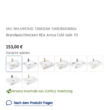
SKU
:
REA-U9974
ID
:
13681
EAN
:
5906366036804
Wandwaschbecken REA Aresa Cold Jade 70
153,00 €
Variante wählen
Versand innerhalb von {{info}} Arbeitstag
Nach dem Produkt fragen