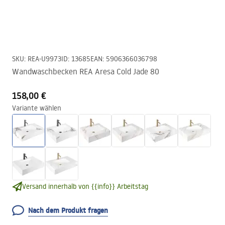
SKU
:
REA-U9973
ID
:
13685
EAN
:
5906366036798
Wandwaschbecken REA Aresa Cold Jade 80
158,00 €
Variante wählen
Versand innerhalb von {{info}} Arbeitstag
Nach dem Produkt fragen