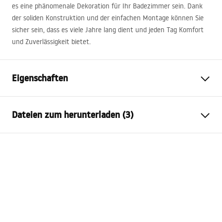
es eine phänomenale Dekoration für Ihr Badezimmer sein. Dank
der soliden Konstruktion und der einfachen Montage können Sie
sicher sein, dass es viele Jahre lang dient und jeden Tag Komfort
und Zuverlässigkeit bietet.
Eigenschaften
Montageart
Wandhängend
Dateien zum herunterladen (3)
Material
Sanitärkeramik, Quarzkomposit
Farbe
Weiß, Steinoptik
Anweisungen zum Einbau
Fertigstellung
Glänzend
Basin.pdf
Länge
800
mm
Breite
500
mm
Garantiebedingungen
Höhe
165
mm
Warranty_Terms_and_Conditions_Basins_-_5.pdf
Tiefe
125
mm