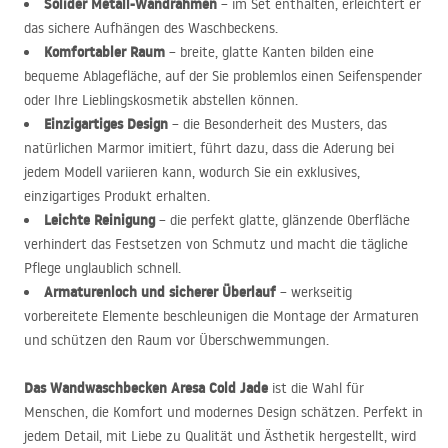
Solider Metall-Wandrahmen
– im Set enthalten, erleichtert er
das sichere Aufhängen des Waschbeckens.
Komfortabler Raum
– breite, glatte Kanten bilden eine
bequeme Ablagefläche, auf der Sie problemlos einen Seifenspender
oder Ihre Lieblingskosmetik abstellen können.
Einzigartiges Design
– die Besonderheit des Musters, das
natürlichen Marmor imitiert, führt dazu, dass die Aderung bei
jedem Modell variieren kann, wodurch Sie ein exklusives,
einzigartiges Produkt erhalten.
Leichte Reinigung
– die perfekt glatte, glänzende Oberfläche
verhindert das Festsetzen von Schmutz und macht die tägliche
Pflege unglaublich schnell.
Armaturenloch und sicherer Überlauf
– werkseitig
vorbereitete Elemente beschleunigen die Montage der Armaturen
und schützen den Raum vor Überschwemmungen.
Das Wandwaschbecken Aresa Cold Jade
ist die Wahl für
Menschen, die Komfort und modernes Design schätzen. Perfekt in
jedem Detail, mit Liebe zu Qualität und Ästhetik hergestellt, wird