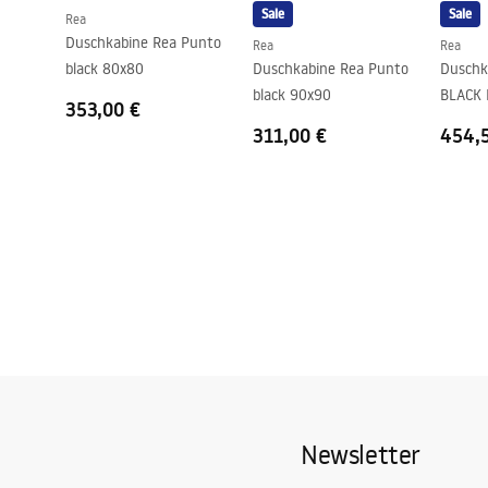
Sale
Sale
Rea
Beschichtungstechnologie
Electroplati
Duschkabine Rea Punto
Rea
Rea
Anschlussmaß
150
mm
black 80x80
Duschkabine Rea Punto
Duschk
Garantie
24 monate
black 90x90
BLACK 
353,00 €
311,00 €
454,
Newsletter