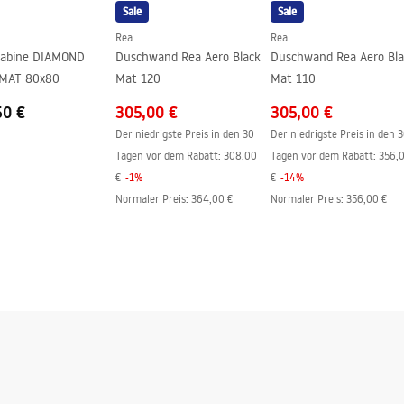
Sale
Sale
ng
Rea
Rea
abine DIAMOND
Duschwand Rea Aero Black
Duschwand Rea Aero Bla
MAT 80x80
Mat 120
Mat 110
50 €
305,00 €
305,00 €
Der niedrigste Preis in den 30
Der niedrigste Preis in den 
Tagen vor dem Rabatt:
308,00
Tagen vor dem Rabatt:
356,
€
-
1
%
€
-
14
%
Normaler Preis
:
364,00 €
Normaler Preis
:
356,00 €