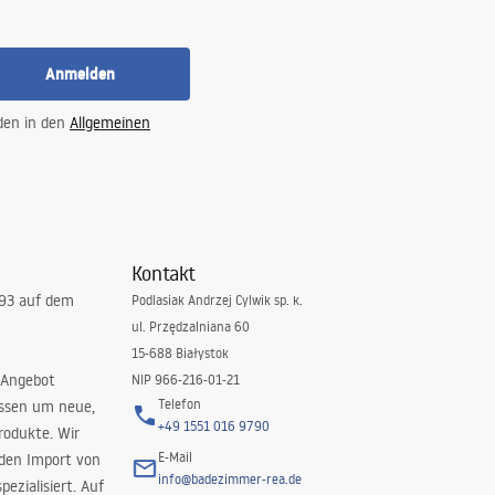
Anmelden
 den in den
Allgemeinen
Kontakt
993 auf dem
Podlasiak Andrzej Cylwik sp. k.
ul. Przędzalniana 60
15-688 Białystok
 Angebot
NIP 966-216-01-21
Telefon
issen um neue,
+49 1551 016 9790
rodukte. Wir
E-Mail
 den Import von
info@badezimmer-rea.de
ezialisiert. Auf