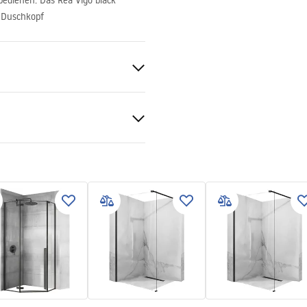
bedienen. Das Rea Vigo black
 Duschkopf
S
tiebedingungen
nty_Terms_and_Conditions_
s_-_5.pdf
bar