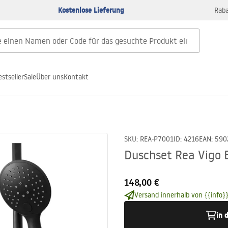
Kostenlose Lieferung
Raba
estseller
Sale
Über uns
Kontakt
SKU
:
REA-P7001
ID
:
4216
EAN
:
590
Duschset Rea Vigo 
148,00 €
Versand innerhalb von {{info}}
in 