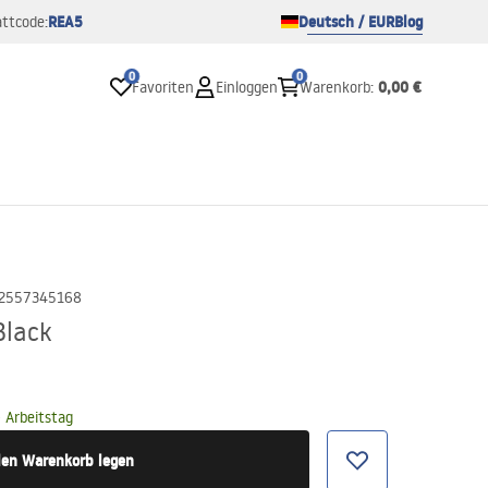
REA5
Deutsch / EUR
Blog
ttcode:
0
0
0,00 €
Favoriten
Einloggen
Warenkorb
:
2557345168
Black
 Arbeitstag
den Warenkorb legen