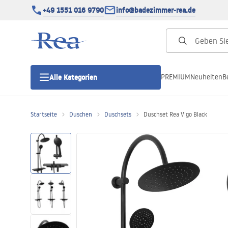
+49 1551 016 9790
info@badezimmer-rea.de
PREMIUM
Neuheiten
B
Alle Kategorien
Startseite
Duschen
Duschsets
Duschset Rea Vigo Black
Duschkabinen
Duschtüren
Duschwannen
Duschrinnen