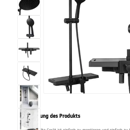
Toiletten
Waschbecken
Wannen und
Badewannenaufsätze
Badarmaturen
Duschen
Küche
Badezimmerzubehör und Möbel
Beschreibung des Produkts