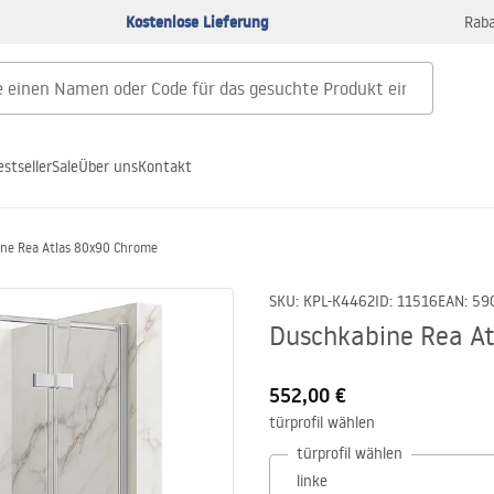
Kostenlose Lieferung
Raba
estseller
Sale
Über uns
Kontakt
ne Rea Atlas 80x90 Chrome
SKU
:
KPL-K4462
ID
:
11516
EAN
:
59
Duschkabine Rea A
552,00 €
türprofil wählen
türprofil wählen