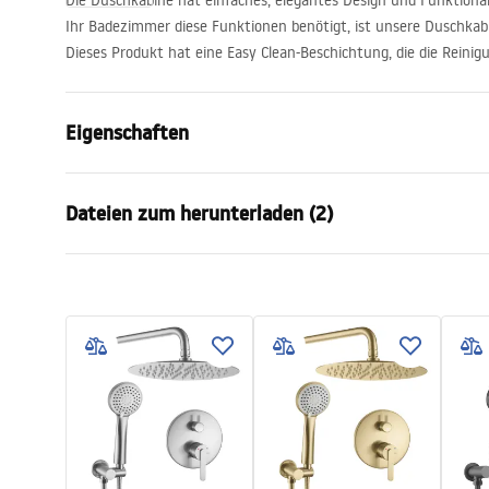
Die Duschkabine hat einfaches, elegantes Design und Funktion
Ihr Badezimmer diese Funktionen benötigt, ist unsere Duschkabi
Dieses Produkt hat eine Easy Clean-Beschichtung, die die Reinigu
Eigenschaften
Größe (Tür x Seite)
80x90
Dateien zum herunterladen (2)
Farbe der Armatur
Chrome
Duschkabine Typ
Ecke
Warunki bezpieczeństwa
Instr
Glasfarbe
Transpare
WARUNKI BEZPIECZENSTWA
Instru
Öffnungsmethode
Pendeltür
KABINY DRZWI PARAWANY.pdf
Atlas.
Seria
Atlas
Montage
auf der Du
Höhe
2000
mm
Kabinenrichtung
linke oder r