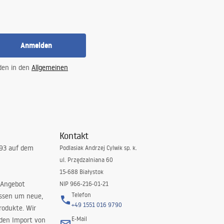
Anmelden
 den in den
Allgemeinen
Kontakt
993 auf dem
Podlasiak Andrzej Cylwik sp. k.
ul. Przędzalniana 60
15-688 Białystok
 Angebot
NIP 966-216-01-21
Telefon
issen um neue,
+49 1551 016 9790
rodukte. Wir
E-Mail
 den Import von