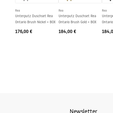
Garantie
24 monate
Rea
Rea
Rea
Easy Clean Beschichtung
ja, auf eine
Unterputz Duschset Rea
Unterputz Duschset Rea
Unterp
Ontario Brush Nickel + BOX
Ontario Brush Gold + BOX
Ontari
176,00 €
184,00 €
184,
Newsletter