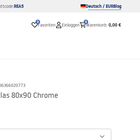
REA5
Deutsch / EUR
Blog
ttcode:
0
0
0,00 €
Favoriten
Einloggen
Warenkorb
:
06366020773
tlas 80x90 Chrome