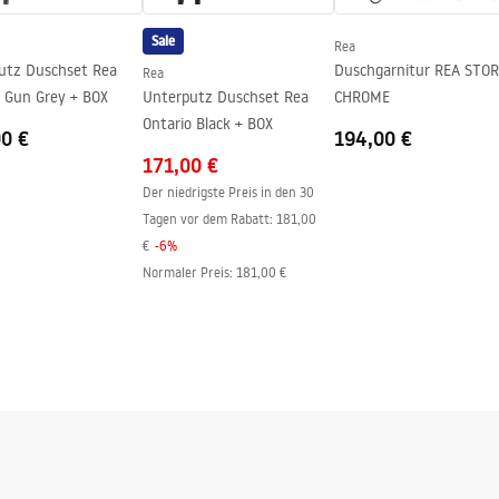
Sale
Rea
r Seite der Scheibe
utz Duschset Rea
Duschgarnitur REA STO
Rea
o Gun Grey + BOX
Unterputz Duschset Rea
CHROME
Ontario Black + BOX
00 €
194,00 €
171,00 €
Der niedrigste Preis in den 30
Tagen vor dem Rabatt:
181,00
€
-
6
%
Normaler Preis
:
181,00 €