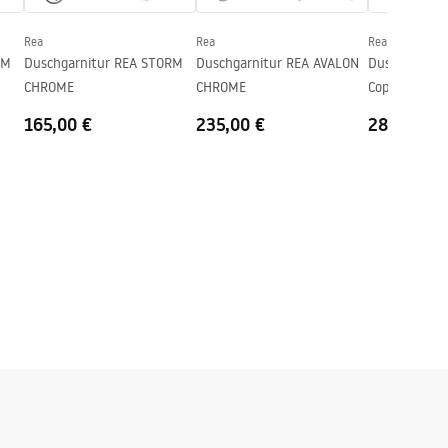
Rea
Rea
Rea
RM
Duschgarnitur REA STORM
Duschgarnitur REA AVALON
Duschgarnit
CHROME
CHROME
Copper BRUS
165,00 €
235,00 €
283,00 €