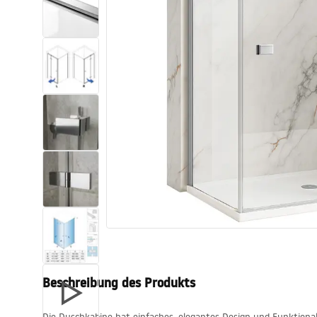
Toiletten
Waschbecken
Wannen und
Badewannenaufsätze
Badarmaturen
Duschen
Küche
Badezimmerzubehör und Möbel
Beschreibung des Produkts