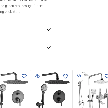
alität auf höchstem Niveau. Wenn
ne genau das Richtige für Sie.
ng erleichtert.
ukcja montażu
nt 6mm
kcja montażu kabiny
pdf
schwanne oder auf dem Boden
echte