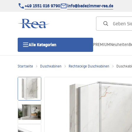
+49 1551 016 9790
info@badezimmer-rea.de
PREMIUM
Neuheiten
B
Alle Kategorien
Startseite
Duschkabinen
Rechteckige Duschkabinen
Duschkabi
Duschkabinen
Duschtüren
Duschwannen
Duschrinnen