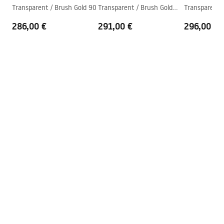
shower_set.pdf
Transparent / Brush Gold 90
Transparent / Brush Gold
Transparent 
Beschichtungstechnologie
Electroplating
100
110
286,00 €
291,00 €
296,00 €
Anschlussmaß
150
mm
Garantie
24 monate