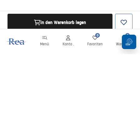
in den Warenkorb legen
0
0
Menü
Konto .
Favoriten
Warenkorb
Newsletter
Bleiben Sie über Neuigkeiten und Aktionen informiert!
Anmelden
Mit der Eingabe und Bestätigung Ihrer Daten erklären Sie sich mit