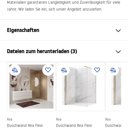
Materialien garantieren Langlebigkeit und Zuverlässigkeit für viele
Jahre. Wir laden Sie ein, sich unser Angebot anzusehen.
Eigenschaften
Farbe
Schwarz
Dateien zum herunterladen (3)
Material
Messing, ABS
Armaturtyp
Einhebel
Sicherheitsinformationen
Montageart
Aufputz
Safety_Information_Shower_set.pdf
Höhenverstellung
Ja
Mindesthöhe
840
mm
Garantiebedingungen
Maximalhöhe
1200
mm
Warranty_Terms_and_Conditions_Faucets_-_5.pdf
Wannenauslauf
Ja, fest
Druckregelung
Nicht
Rea
Rea
Rea
Montageanleitung
Duschwand Rea Flexi
Duschwand Rea Flexi
Duschwand Re
Anti-Calc System
Ja