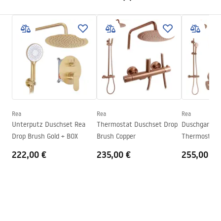
80x100, 90x80, 90x100,
100x80, 100x90, 120x80,
shower manual
120x90, 120x100
shower manual.pdf
Farbe der Armatur
Schwarz
Duschkabine Typ
Ecke
Glasfarbe
Transparent 6mm
Öffnungsmethode
Pendeltür
Montage
auf der Duschwanne oder auf
Rea
Rea
Rea
dem Boden
Unterputz Duschset Rea
Thermostat Duschset Drop
Duschgarnitu
Drop Brush Gold + BOX
Brush Copper
Thermostat R
Höhe
1950
mm
Brush Copper
222,00 €
235,00 €
255,00 €
Kabinenrichtung
universell
Garantie
24 monate