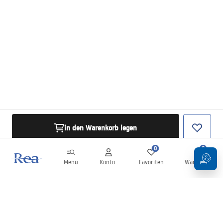
in den Warenkorb legen
0
0
Menü
Konto .
Favoriten
Warenkorb
Newsletter
Bleiben Sie über Neuigkeiten und Aktionen informiert!