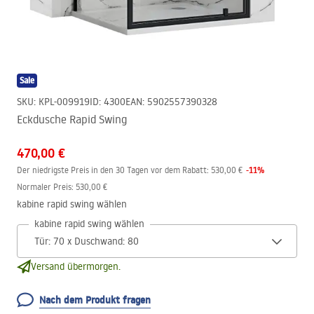
Sale
SKU
:
KPL-009919
ID
:
4300
EAN
:
5902557390328
Eckdusche Rapid Swing
470,00 €
-
11
%
Der niedrigste Preis in den 30 Tagen vor dem Rabatt:
530,00 €
Normaler Preis
:
530,00 €
kabine rapid swing wählen
kabine rapid swing wählen
Versand übermorgen.
Nach dem Produkt fragen