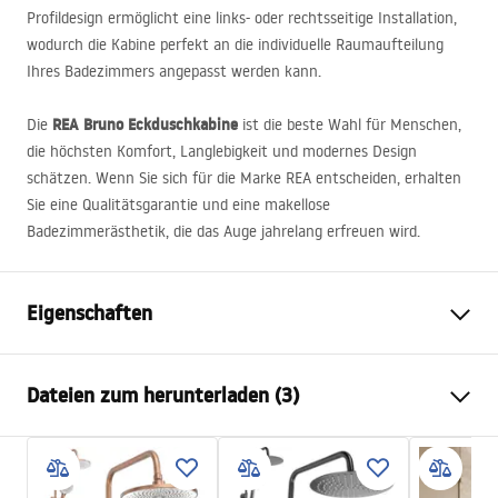
Profildesign ermöglicht eine links- oder rechtsseitige Installation,
wodurch die Kabine perfekt an die individuelle Raumaufteilung
Ihres Badezimmers angepasst werden kann.
REA
Bruno Eckduschkabine
Die
ist die beste Wahl für Menschen,
die höchsten Komfort, Langlebigkeit und modernes Design
schätzen. Wenn Sie sich für die Marke
REA
entscheiden, erhalten
Sie eine Qualitätsgarantie und eine makellose
Badezimmerästhetik, die das Auge jahrelang erfreuen wird.
Eigenschaften
Größe (Tür x Seite)
100x80
Dateien zum herunterladen (3)
Farbe der Armatur
gebürstetes Gold
Duschkabine Typ
Ecke
Warunki bezpieczeństwa
Glasfarbe
Transparent 6mm
WARUNKI BEZPIECZENSTWA KABINY DRZWI