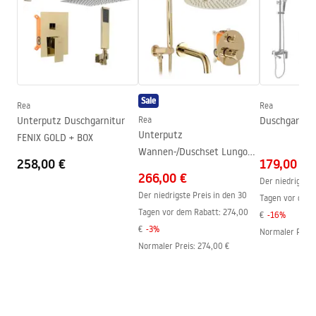
Duschkabine Typ
Walk-In
Glasfarbe
Transparent 8mm
Seria
Bler
Kabinenrichtung
universell
Sale
Rea
Rea
Garantie
24 monate
Unterputz Duschgarnitur
Rea
Duschgarnitu
Unterputz
FENIX GOLD + BOX
Wannen-/Duschset Lungo
258,00 €
179,00 €
Gold + IBOX
266,00 €
Der niedrigste 
Der niedrigste Preis in den 30
Tagen vor dem 
Tagen vor dem Rabatt:
274,00
€
-
16
%
€
-
3
%
Normaler Preis
Normaler Preis
:
274,00 €