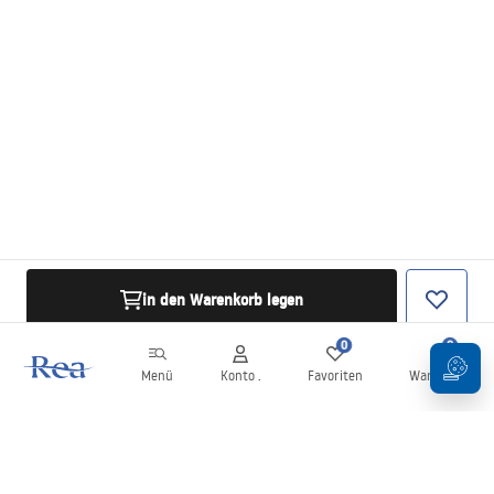
in den Warenkorb legen
0
0
Menü
Konto .
Favoriten
Warenkorb
Newsletter