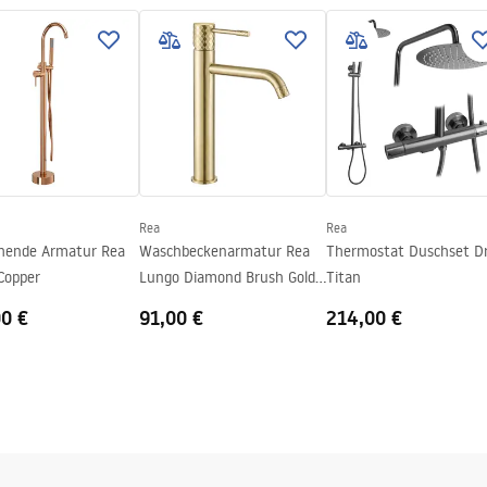
.pdf
Rea
Rea
ehende Armatur Rea
Waschbeckenarmatur Rea
Thermostat Duschset D
Copper
Lungo Diamond Brush Gold
Titan
high
00 €
91,00 €
214,00 €