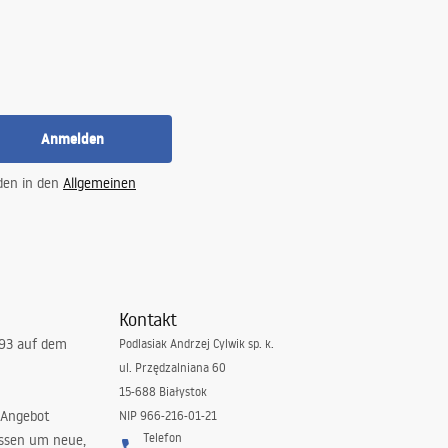
Anmelden
 den in den
Allgemeinen
Kontakt
993 auf dem
Podlasiak Andrzej Cylwik sp. k.
ul. Przędzalniana 60
15-688 Białystok
 Angebot
NIP 966-216-01-21
Telefon
issen um neue,