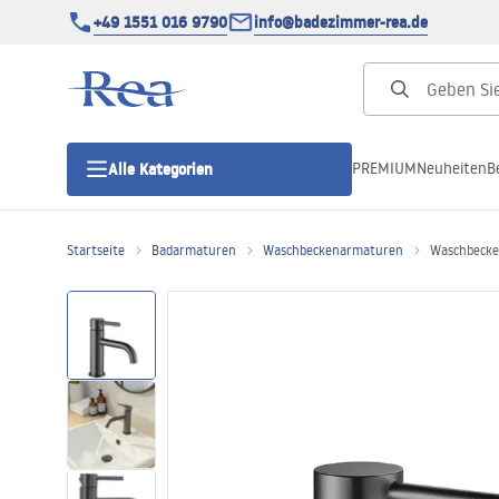
+49 1551 016 9790
info@badezimmer-rea.de
PREMIUM
Neuheiten
B
Alle Kategorien
Startseite
Badarmaturen
Waschbeckenarmaturen
Waschbecke
Duschkabinen
Duschtüren
Duschwannen
Duschrinnen