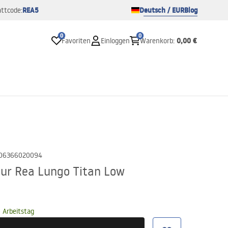
REA5
Deutsch / EUR
Blog
ttcode:
0
0
0,00 €
Favoriten
Einloggen
Warenkorb
:
06366020094
r Rea Lungo Titan Low
 Arbeitstag