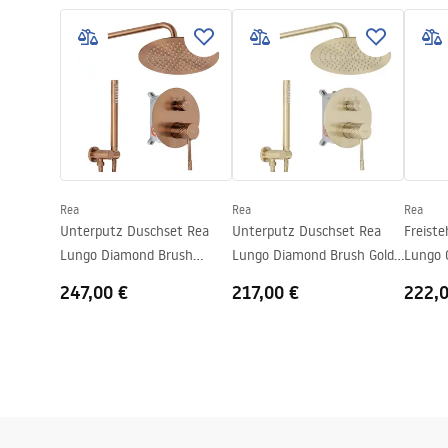
Warranty_Terms_and_Conditions_
faucet
Material
Messing
Faucets_-_5.pdf
Auslauf Reichweite
100
mm
Höhe
165
mm
Sicherheitsinformationen
Beschichtungstechnologie
PVD
Safety_Information_Faucets.pdf
Anschuss Durchmesser
3/8 Zoll
Garantie
5 jahre
Rea
Rea
Rea
Unterputz Duschset Rea
Unterputz Duschset Rea
Freist
Lungo Diamond Brush
Lungo Diamond Brush Gold
Lungo 
Copper + BOX
+ BOX
247,00 €
217,00 €
222,