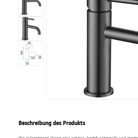
Toiletten
Waschbecken
Wannen und
Badewannenaufsätze
Badarmaturen
Duschen
Küche
Badezimmerzubehör und Möbel
Beschreibung des Produkts