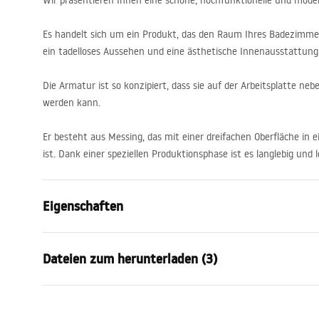
Wir präsentieren Ihnen eine schöne, hochfunktionelle und mode
Es handelt sich um ein Produkt, das den Raum Ihres Badezimmers
ein tadelloses Aussehen und eine ästhetische Innenausstattung
Die Armatur ist so konzipiert, dass sie auf der Arbeitsplatte 
werden kann.
Er besteht aus Messing, das mit einer dreifachen Oberfläche in 
ist. Dank einer speziellen Produktionsphase ist es langlebig und l
Eigenschaften
Typ der Armatur
Waschbeck
Dateien zum herunterladen (3)
Montageart
Standarmat
Farbe
Titan
Garantiebedingungen
Auslaufart
Feststehen
Monta