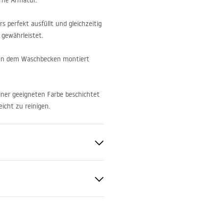
rne Armatur.
 perfekt ausfüllt und gleichzeitig
 gewährleistet.
neben dem Waschbecken montiert
einer geeigneten Farbe beschichtet
eicht zu reinigen.
en
ur
d
geanleitung