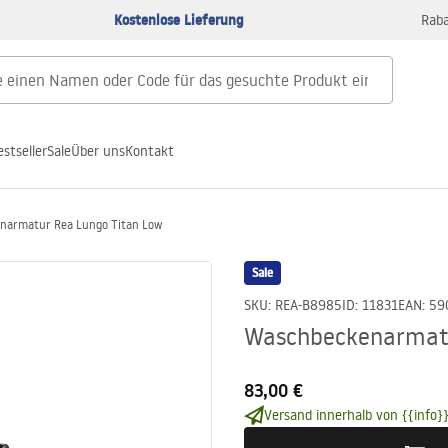
Kostenlose Lieferung
Raba
estseller
Sale
Über uns
Kontakt
narmatur Rea Lungo Titan Low
Sale
SKU
:
REA-B8985
ID
:
11831
EAN
:
59
Waschbeckenarmatu
83,00 €
Versand innerhalb von {{info}}