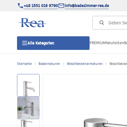
+49 1551 016 9790
info@badezimmer-rea.de
PREMIUM
Neuheiten
B
Alle Kategorien
Startseite
Badarmaturen
Waschbeckenarmaturen
Waschbecke
Duschkabinen
Duschtüren
Duschwannen
Duschrinnen