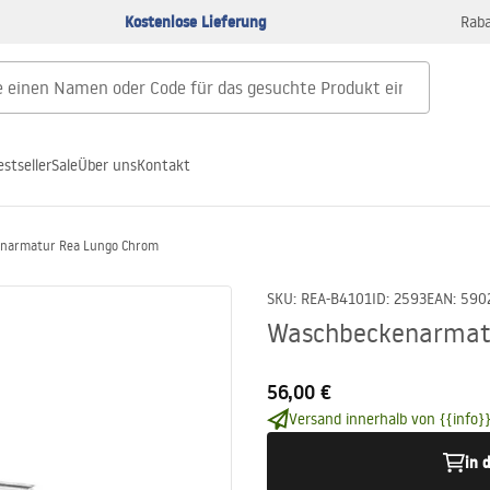
Kostenlose Lieferung
Raba
estseller
Sale
Über uns
Kontakt
narmatur Rea Lungo Chrom
SKU
:
REA-B4101
ID
:
2593
EAN
:
590
Waschbeckenarmat
56,00 €
Versand innerhalb von {{info}}
in 