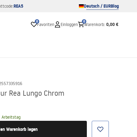
REA5
Deutsch / EUR
Blog
ttcode:
0
0
0,00 €
Favoriten
Einloggen
Warenkorb
:
2557335916
ur Rea Lungo Chrom
 Arbeitstag
den Warenkorb legen