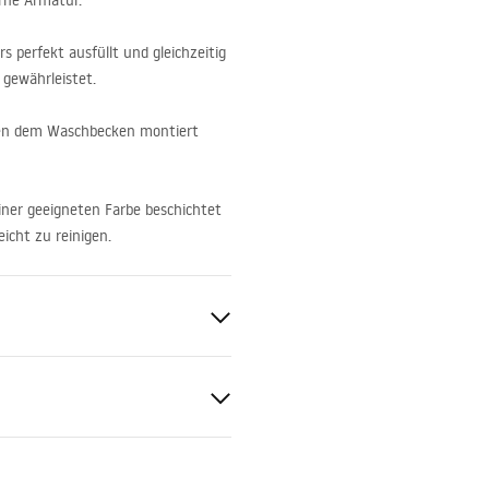
rne Armatur.
 perfekt ausfüllt und gleichzeitig
 gewährleistet.
neben dem Waschbecken montiert
einer geeigneten Farbe beschichtet
eicht zu reinigen.
en
ur
d
geanleitung