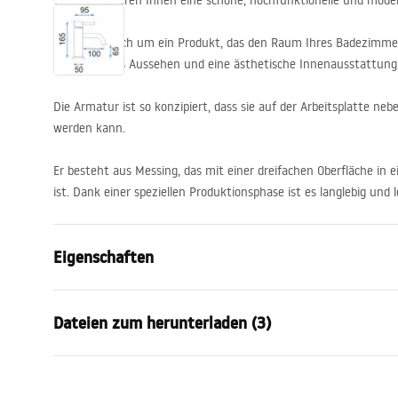
Wir präsentieren Ihnen eine schöne, hochfunktionelle und mode
Es handelt sich um ein Produkt, das den Raum Ihres Badezimmers
ein tadelloses Aussehen und eine ästhetische Innenausstattung
Die Armatur ist so konzipiert, dass sie auf der Arbeitsplatte 
werden kann.
Er besteht aus Messing, das mit einer dreifachen Oberfläche in 
ist. Dank einer speziellen Produktionsphase ist es langlebig und l
Eigenschaften
Typ der Armatur
Waschbeck
Dateien zum herunterladen (3)
Montageart
Standarmat
Farbe
Chrom
Garantiebedingungen
Auslaufart
Feststehen
Monta