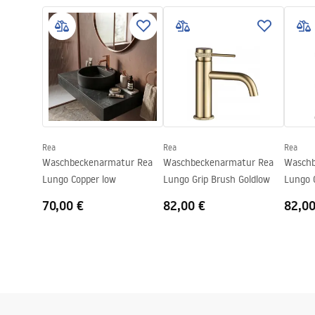
Warranty_Terms_and_Conditions_
faucet
Material
Messing
Faucets_-_5.pdf
Auslauf Reichweite
100
mm
Höhe
165
mm
Sicherheitsinformationen
Beschichtungstechnologie
Chrome plat
Safety_Information_Faucets.pdf
Anschuss Durchmesser
3/8 Zoll
Garantie
5 jahre
Rea
Rea
Rea
Waschbeckenarmatur Rea
Waschbeckenarmatur Rea
Waschb
Lungo Copper low
Lungo Grip Brush Goldlow
Lungo 
70,00 €
82,00 €
82,00