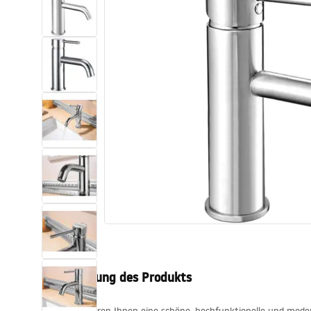
Toiletten
Waschbecken
Wannen und
Badewannenaufsätze
Badarmaturen
Duschen
Küche
Badezimmerzubehör und Möbel
Beschreibung des Produkts