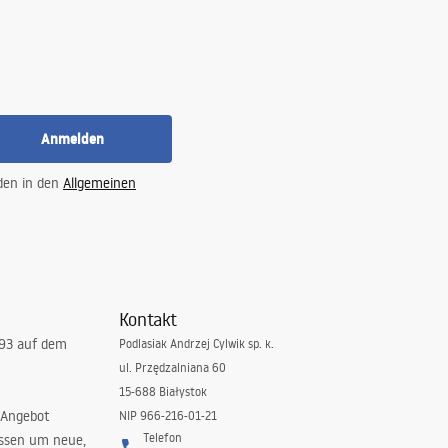
Anmelden
 den in den
Allgemeinen
Kontakt
993 auf dem
Podlasiak Andrzej Cylwik sp. k.
ul. Przędzalniana 60
15-688 Białystok
 Angebot
NIP 966-216-01-21
Telefon
issen um neue,