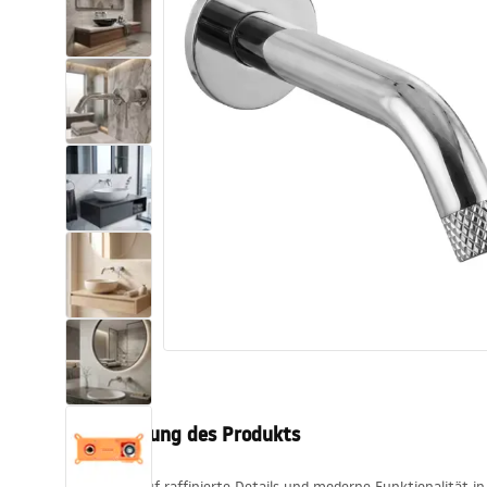
Toiletten
Waschbecken
Wannen und
Badewannenaufsätze
Badarmaturen
Duschen
Küche
Badezimmerzubehör und Möbel
Beschreibung des Produkts