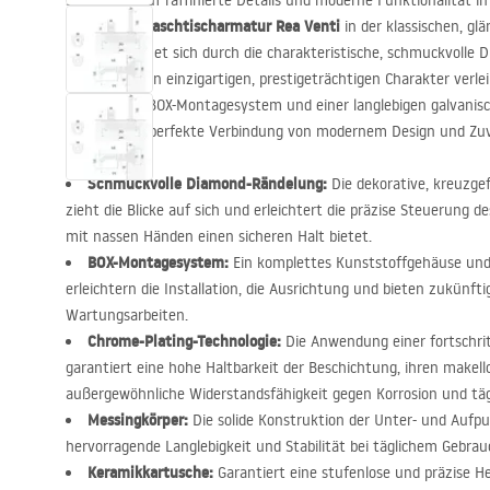
Setzen Sie auf raffinierte Details und moderne Funktionalität 
Waschtischarmatur Rea Venti
Unterputz-
in der klassischen, g
Modell zeichnet sich durch die charakteristische, schmuckvolle 
Armatur einen einzigartigen, prestigeträchtigen Charakter verle
innovativen
BOX
-Montagesystem und einer langlebigen galvanisc
Armatur die perfekte Verbindung von modernem Design und Zuve
Schmuckvolle Diamond-Rändelung:
Die dekorative, kreuzgef
zieht die Blicke auf sich und erleichtert die präzise Steuerung 
mit nassen Händen einen sicheren Halt bietet.
BOX
-Montagesystem:
Ein komplettes Kunststoffgehäuse und 
erleichtern die Installation, die Ausrichtung und bieten zukünft
Wartungsarbeiten.
Chrome-Plating-Technologie:
Die Anwendung einer fortschri
garantiert eine hohe Haltbarkeit der Beschichtung, ihren makell
außergewöhnliche Widerstandsfähigkeit gegen Korrosion und tä
Messingkörper:
Die solide Konstruktion der Unter- und Aufp
hervorragende Langlebigkeit und Stabilität bei täglichem Gebra
Keramikkartusche:
Garantiert eine stufenlose und präzise 