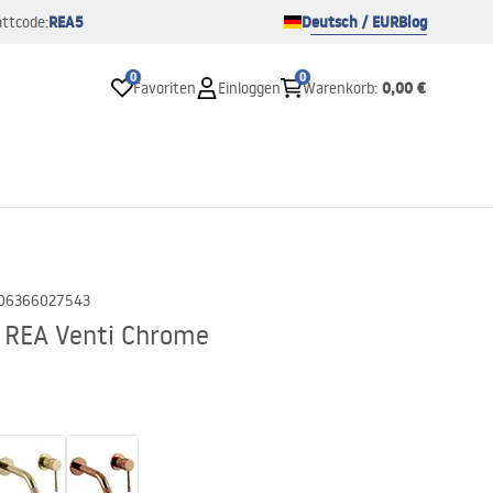
REA5
Deutsch / EUR
Blog
ttcode:
0
0
0,00 €
Favoriten
Einloggen
Warenkorb
:
06366027543
 REA Venti Chrome