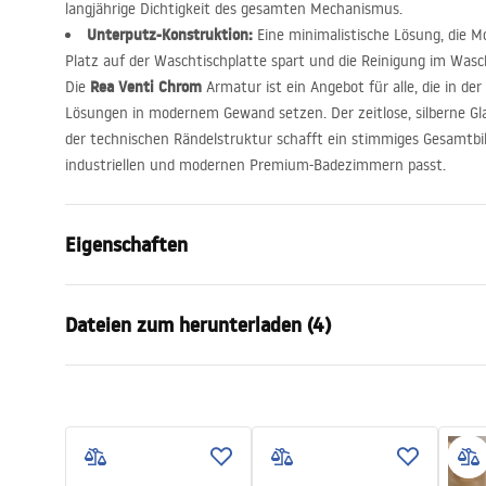
langjährige Dichtigkeit des gesamten Mechanismus.
Unterputz-Konstruktion:
Eine minimalistische Lösung, die Mo
Platz auf der Waschtischplatte spart und die Reinigung im Wasch
Rea Venti Chrom
Die
Armatur ist ein Angebot für alle, die in de
Lösungen in modernem Gewand setzen. Der zeitlose, silberne G
der technischen Rändelstruktur schafft ein stimmiges Gesamtbil
industriellen und modernen Premium-Badezimmern passt.
Eigenschaften
Typ der Armatur
Waschbeck
Dateien zum herunterladen (4)
Montageart
Wandmontag
Farbe
Chrom
Anweisungen zum Einbau
manu
Auslaufart
Feststehen
Faucet.pdf
manual
Material
Messing
Auslauf Reichweite
175
mm