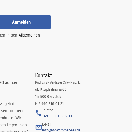
Anmelden
 den in den
Allgemeinen
Kontakt
993 auf dem
Podlasiak Andrzej Cylwik sp. k.
ul. Przędzalniana 60
15-688 Białystok
 Angebot
NIP 966-216-01-21
Telefon
issen um neue,
+49 1551 016 9790
rodukte. Wir
E-Mail
 den Import von
info@badezimmer-rea.de