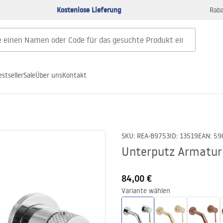
Kostenlose Lieferung
Raba
estseller
Sale
Über uns
Kontakt
SKU
:
REA-B9753
ID
:
13519
EAN
:
59
Unterputz Armatur
84,00 €
Variante wählen