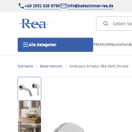
+49 1551 016 9790
info@badezimmer-rea.de
PREMIUM
Neuheiten
B
Alle Kategorien
Startseite
Badarmaturen
Unterputz Armatur REA Venti Chrome
Duschkabinen
Duschtüren
Duschwannen
Duschrinnen