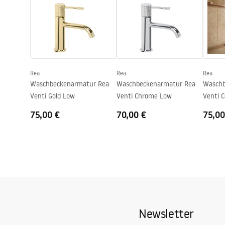
Garan
Pielęgnacja
Höhe
125
mm
Warra
Pielęgnacja.pdf
Beschichtungstechnologie
Chrome plat
Faucet
Anschuss Durchmesser
½ Zoll
Garantie
5 jahre
Rea
Rea
Rea
Waschbeckenarmatur Rea
Waschbeckenarmatur Rea
Waschb
Venti Gold Low
Venti Chrome Low
Venti 
75,00 €
70,00 €
75,00
Newsletter