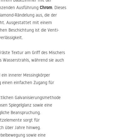
in Ihrem Badezimmer mit der
Chrom
länzenden Ausführung
. Dieses
Diamond-Rändelung aus, die der
iht. Ausgestattet mit einem
hen Beschichtung ist die Venti-
rlässigkeit.
räste Textur am Griff des Mischers
des Wasserstrahls, während sie auch
ein innerer Messingkörper
ig einen einfachen Zugang für
ttlichen Galvanisierungsmethode
osen Spiegelglanz sowie eine
gliche Beanspruchung.
utzelemente sorgt für
uch über Jahre hinweg.
Hebelbewegung sowie eine