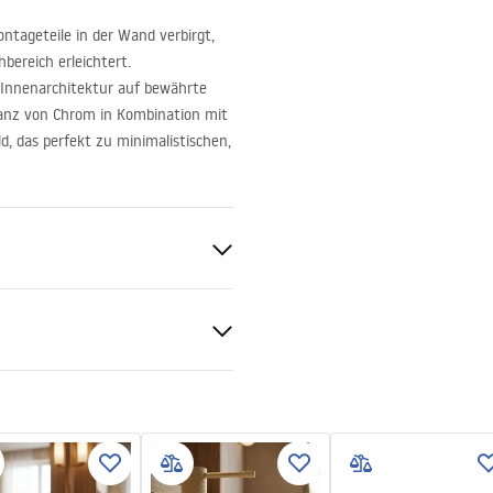
ntageteile in der Wand verbirgt,
bereich erleichtert.
r Innenarchitektur auf bewährte
lanz von Chrom in Kombination mit
d, das perfekt zu minimalistischen,
en
e, Unterputz
al
d
 podt.pdf