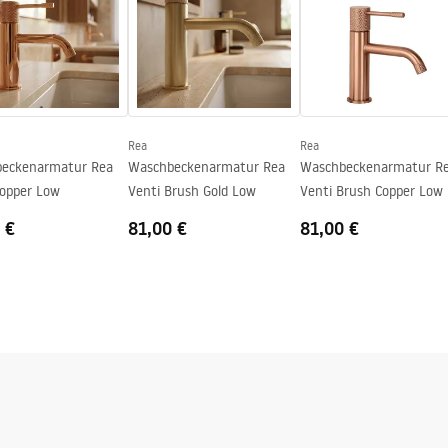
tiebedingungen
nty_Terms_and_Conditions_
ing
s_-_5.pdf
Rea
Rea
eckenarmatur Rea
Waschbeckenarmatur Rea
Waschbeckenarmatur R
Copper Low
Venti Brush Gold Low
Venti Brush Copper Low
 €
81,00 €
81,00 €