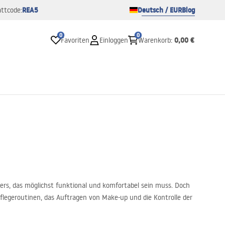
REA5
Deutsch / EUR
Blog
ttcode:
0
0
0,00 €
Favoriten
Einloggen
Warenkorb
:
s, das möglichst funktional und komfortabel sein muss. Doch
flegeroutinen, das Auftragen von Make-up und die Kontrolle der
igert deutlich die Vorzüge des gesamten Raumes, sorgt für