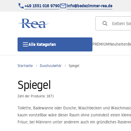
+49 1551 016 9790
info@badezimmer-rea.de
PREMIUM
Neuheiten
B
Alle Kategorien
Startseite
Duschzubehör
Spiegel
Duschkabinen
Spiegel
Duschtüren
Zahl der Produkte: 187}
Duschwannen
Toilette, Badewanne oder Dusche, Waschbecken und Waschmaschi
kaum vorstellbar wäre dieser Raum ohne zumindest einen kleinen
Duschrinnen
Frisur; bei Männern unter anderem auch ein gründliches Rasiere
Das ist noch nicht alles, denn ein Badezimmerpiegel erfüllt nich