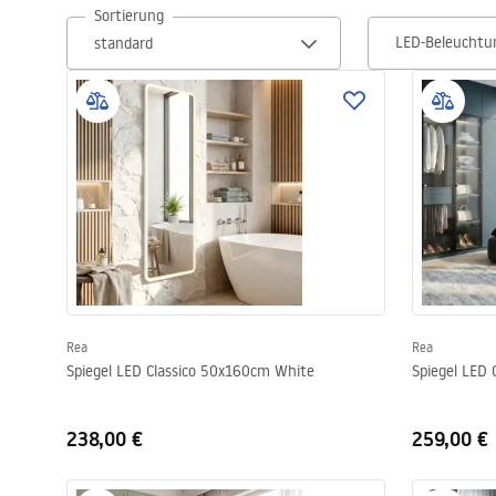
Sortierung
Helligkeit, verleiht Weite und lässt ihn optisch größer wirken.
Toiletten
LED-Beleuchtu
Waschbecken
Wannen und
Badewannenaufsätze
Badarmaturen
Duschen
Rea
Rea
Küche
Spiegel LED Classico 50x160cm White
Spiegel LED 
Badezimmerzubehör und Möbel
238,00 €
259,00 €