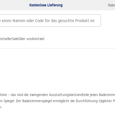
Kostenlose Lieferung
Raba
estseller
Sale
Über uns
Kontakt
ne – das sind die zwingenden Ausstattungsbestandteile jedes Badezimmer
 Spiegel. Der Badezimmerspiegel ermöglicht die Durchführung täglicher P
n.
t nur eine rein praktische Funktion, sondern auch eine ästhetische. Er ste