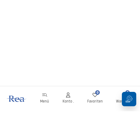
0
0
Menü
Konto .
Favoriten
Warenkorb
Newsletter
Bleiben Sie über Neuigkeiten und Aktionen informiert!