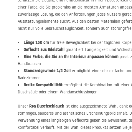
Schätzen Sie Eleganz und Funktionalität in Ihrem Badebereich 
einer Farbe, die Sie problemlos an die meisten Armaturen anpass
zuverlässige Lösung, die den Anforderungen jedes Nutzers gerech
Ausstattungselemente sucht. Aus den besten Materialien geferti
nicht nur volle Gebrauchstauglichkeit, sondern auch störungsfre
Länge 150 cm
für freie Beweglichkeit bei der täglichen Körpe
Geflecht aus Edelstahl
garantiert Langlebigkeit und Widerst
Eine Farbe, die Sie an Ihr Interieur anpassen können
passt 
Handbrausen
Standardgewinde 1/2 Zoll
ermöglicht eine sehr einfache un
Badezimmer
Breite Kompatibilität
ermöglicht die Kombination mit eine
Duschsäule oder einem Wandanschlussbogen
Rea Duschschlauch
Unser
ist eine ausgezeichnete Wahl, dank d
stimmiges, sauberes und ästhetisches Erscheinungsbild erhält. D
Verwendung eines langlebigen Geflechts geben die Gewissheit, da
komfortabel verläuft. Mit der Wahl dieses Produkts setzen Sie j