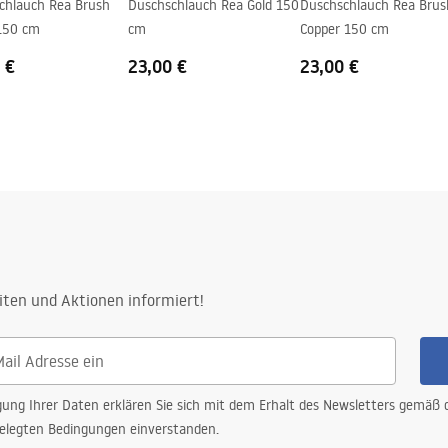
chlauch Rea Brush
Duschschlauch Rea Gold 150
Duschschlauch Rea Brus
 150 cm
cm
Copper 150 cm
 €
23,00 €
23,00 €
iten und Aktionen informiert!
gung Ihrer Daten erklären Sie sich mit dem Erhalt des Newsletters gemäß
elegten Bedingungen einverstanden.