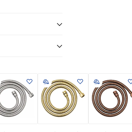
BS
rheitsinformationen
KI_BEZPIECZENSTWA_AKCE
_LAZIENKOWE.pdf