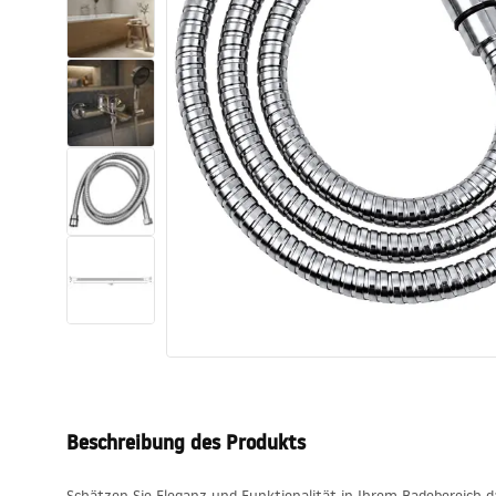
Toiletten
Waschbecken
Wannen und
Badewannenaufsätze
Badarmaturen
Duschen
Küche
Badezimmerzubehör und Möbel
Beschreibung des Produkts