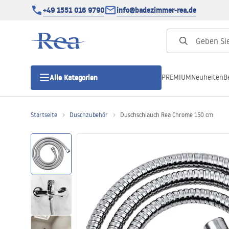
+49 1551 016 9790
info@badezimmer-rea.de
PREMIUM
Neuheiten
B
Alle Kategorien
Startseite
Duschzubehör
Duschschlauch Rea Chrome 150 cm
Duschkabinen
Duschtüren
Duschwannen
Duschrinnen