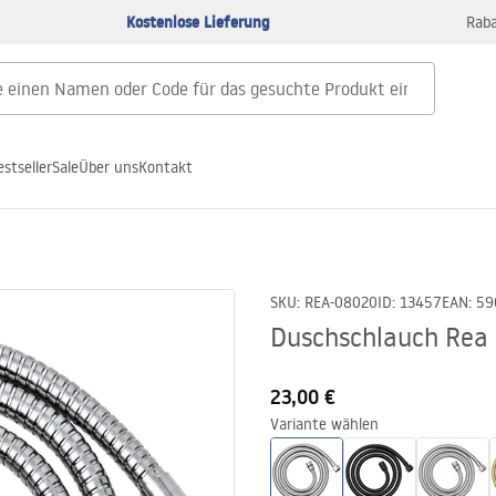
Kostenlose Lieferung
Raba
estseller
Sale
Über uns
Kontakt
SKU
:
REA-08020
ID
:
13457
EAN
:
59
Duschschlauch Rea
23,00 €
Variante wählen