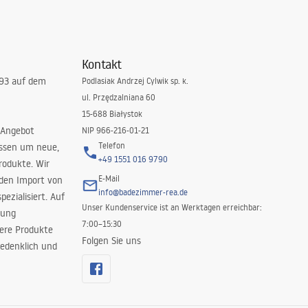
Kontakt
993 auf dem
Podlasiak Andrzej Cylwik sp. k.
ul. Przędzalniana 60
15-688 Białystok
 Angebot
NIP 966-216-01-21
Telefon
issen um neue,
+49 1551 016 9790
rodukte. Wir
E-Mail
 den Import von
info@badezimmer-rea.de
ezialisiert. Auf
Unser Kundenservice ist an Werktagen erreichbar:
rung
7:00–15:30
sere Produkte
Folgen Sie uns
edenklich und