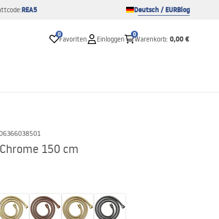
REA5
Deutsch / EUR
Blog
ttcode:
0
0
0,00 €
Favoriten
Einloggen
Warenkorb
:
06366038501
 Chrome 150 cm