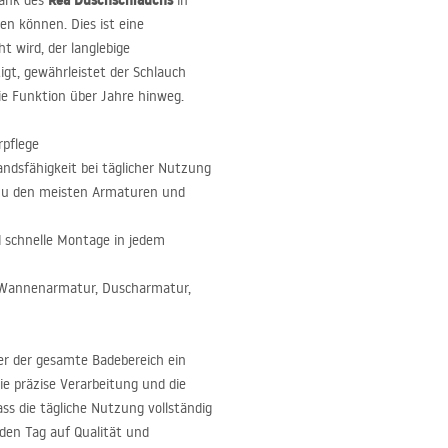
Rea Duschschlauchs
dank des
in
en können. Dies ist eine
t wird, der langlebige
gt, gewährleistet der Schlauch
ie Funktion über Jahre hinweg.
rpflege
andsfähigkeit bei täglicher Nutzung
zu den meisten Armaturen und
d schnelle Montage in jedem
r Wannenarmatur, Duscharmatur,
er der gesamte Badebereich ein
ie präzise Verarbeitung und die
ss die tägliche Nutzung vollständig
eden Tag auf Qualität und