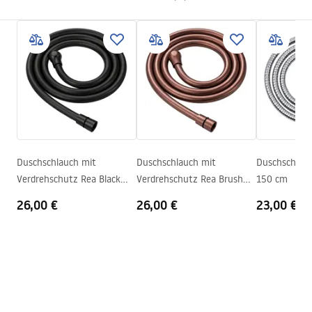
Garantie
24 monate
Material
Edelstahl, ABS
Sicherheitsinformationen
Gewicht
1
kg
WARUNKI_BEZPIECZENSTWA_AKCESORIA_LAZIENKOWE.
Identifikationscode des
JS-016BRG
pdf
Herstellers
Farbe
Gebürstetes Kupfer
Garantiebedingungen
Warranty_Terms_and_Conditions_Accessories_-_24.pdf
Duschschlauch mit
Duschschlauch mit
Duschschlau
Verdrehschutz Rea Black
Verdrehschutz Rea Brush
150 cm
150 cm
Copper 150 cm
26,00 €
26,00 €
23,00 €