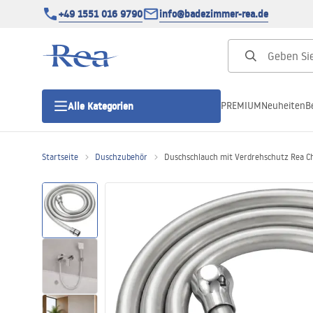
+49 1551 016 9790
info@badezimmer-rea.de
PREMIUM
Neuheiten
B
Alle Kategorien
Startseite
Duschzubehör
Duschschlauch mit Verdrehschutz Rea 
Duschkabinen
Duschtüren
Duschwannen
Duschrinnen