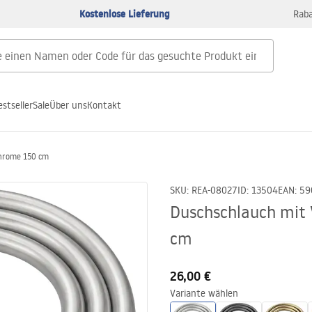
Kostenlose Lieferung
Raba
estseller
Sale
Über uns
Kontakt
Chrome 150 cm
SKU
:
REA-08027
ID
:
13504
EAN
:
59
Duschschlauch mit
cm
26,00 €
Variante wählen