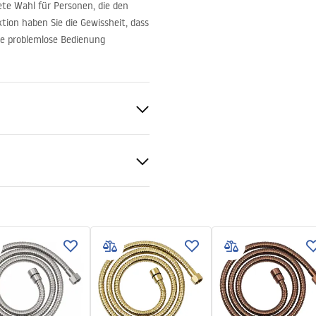
ete Wahl für Personen, die den
ion haben Sie die Gewissheit, dass
ine problemlose Bedienung
C, rubber
tiebedingungen
nty_Terms_and_Conditions_
ories_-_24.pdf