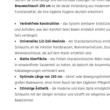
Suchen Sie zuverlässige und komfortable Lösungen für Ihren B
Brauseschlauch 150 cm
ist die ideale Verbindung aus moderne
Funktionalität, die Ihre tägliche Hygiene deutlich erleichtert.
Verdrehfreie Konstruktion
– das System drehbarer Endstücke
und Aufrollen, was den Komfort beim Baden erheblich erhöht u
Sets verlängert.
Universelles 1/2-Zoll-Gewinde
– der Standardanschluss ermö
Schlauchs an die meisten Handbrausen, Wannenarmaturen, Dus
Winkelanschlüsse, die auf dem Markt erhältlich sind.
Glatte Oberfläche
– das Fehlen charakteristischer Rillen ma
in einwandfreier Sauberkeit zu halten, da dadurch die Ansamm
Kalkablagerungen verhindert wird.
Optimale Länge von 150 cm
– bietet volle Bewegungsfreiheit
großen Badewanne, ohne Ihren Raum bei den täglichen Pflegeri
Stimmige Ästhetik
– die moderne und klare Optik ermöglich
Schlauchs mit der übrigen Armatur und schafft ein elegantes so
Badezimmer.