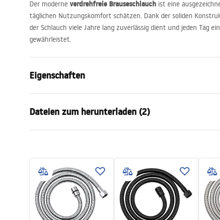
verdrehfreie Brauseschlauch
Der moderne
ist eine ausgezeichn
täglichen Nutzungskomfort schätzen. Dank der soliden Konstrukt
der Schlauch viele Jahre lang zuverlässig dient und jeden Tag e
gewährleistet.
Eigenschaften
Länge (mm)
1500
mm
Dateien zum herunterladen (2)
Garantie
24 monate
Material
Messing, PV
Sicherheitsinformationen
Garan
Gewicht
1
kg
WARUNKI_BEZPIECZENSTWA_AKCE
Warra
Identifikationscode des Herstellers
JS-017
SORIA_LAZIENKOWE.pdf
Access
Farbe
Chrom