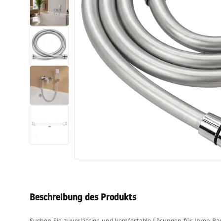
Toiletten
Waschbecken
Wannen und
Badewannenaufsätze
Badarmaturen
Duschen
Küche
Badezimmerzubehör und Möbel
Beschreibung des Produkts