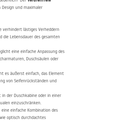
verdrehfreie
adebereich? Der
m Design und maximaler
 verhindert lästiges Verheddern
nd die Lebensdauer des gesamten
glicht eine einfache Anpassung des
charmaturen, Duschsäulen oder
cht es äußerst einfach, das Element
lung von Seifenrückständen und
 in der Duschkabine oder in einer
tualen einzuschränken.
t eine einfache Kombination des
wie optisch durchdachtes