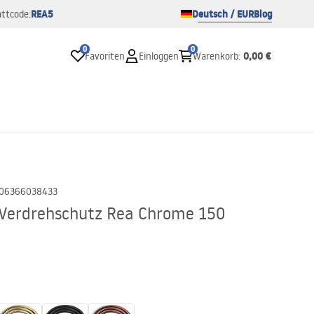
REA5
Deutsch / EUR
Blog
ttcode:
0
0
0,00 €
Favoriten
Einloggen
Warenkorb
:
06366038433
 Verdrehschutz Rea Chrome 150