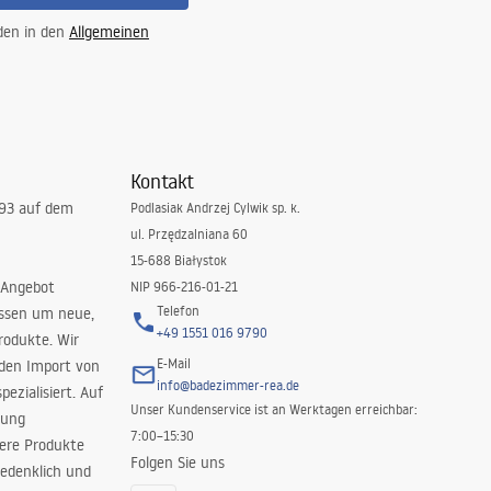
 den in den
Allgemeinen
Kontakt
993 auf dem
Podlasiak Andrzej Cylwik sp. k.
ul. Przędzalniana 60
15-688 Białystok
 Angebot
NIP 966-216-01-21
Telefon
issen um neue,
+49 1551 016 9790
rodukte. Wir
E-Mail
 den Import von
info@badezimmer-rea.de
ezialisiert. Auf
Unser Kundenservice ist an Werktagen erreichbar:
rung
7:00–15:30
sere Produkte
Folgen Sie uns
edenklich und