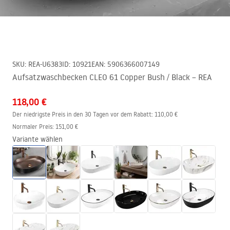
SKU
:
REA-U6383
ID
:
10921
EAN
:
5906366007149
Aufsatzwaschbecken CLEO 61 Copper Bush / Black – REA
118,00 €
Der niedrigste Preis in den 30 Tagen vor dem Rabatt:
110,00 €
Normaler Preis
:
151,00 €
Variante wählen