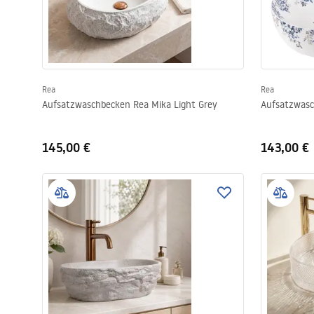
Rea
Rea
Aufsatzwaschbecken Rea Mika Light Grey
Aufsatzwasc
145,00 €
143,00 €