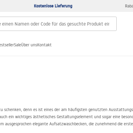
Kostenlose Lieferung
Raba
estseller
Sale
Über uns
Kontakt
zu schenken, denn es ist eines der am häufigsten genutzten Ausstattung
uch ein wichtiges ästhetisches Gestaltungselement und sogar eine besonde
m ausgesprochen elegante Aufsatzwaschbecken, die zunehmend die erste Wa
mer verschönern kann!