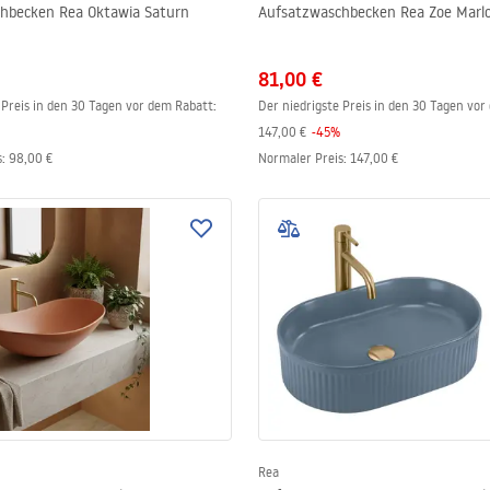
hbecken Rea Oktawia Saturn
Aufsatzwaschbecken Rea Zoe Marl
81,00 €
 Preis in den 30 Tagen vor dem Rabatt:
Der niedrigste Preis in den 30 Tagen vor
147,00 €
-
45
%
s
:
98,00 €
Normaler Preis
:
147,00 €
Rea