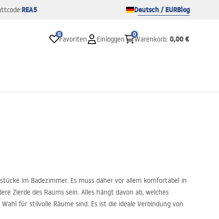
REA5
Deutsch / EUR
Blog
ttcode:
0
0
0,00 €
Favoriten
Einloggen
Warenkorb
:
sstücke im Badezimmer. Es muss daher vor allem komfortabel in
re Zierde des Raums sein. Alles hängt davon ab, welches
hl für stilvolle Räume sind. Es ist die ideale Verbindung von