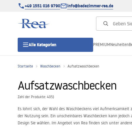
+49 1551 016 9790
info@badezimmer-rea.de
PREMIUM
Neuheiten
B
Alle Kategorien
Startseite
Waschbecken
Aufsatzwaschbecken
Duschkabinen
Aufsatzwaschbecken
Duschtüren
Zahl der Produkte: 405}
Duschwannen
Es lohnt sich, der Wahl des Waschbeckens viel Aufmerksamkeit 
der Nutzung sein. Ein unscheinbares Waschbecken kann jedoch a
Duschrinnen
Design Sie wählen. Im Angebot von Rea finden sich unter andere
Funktionalität und außergewöhnlicher Eleganz, die Ihr Badezim