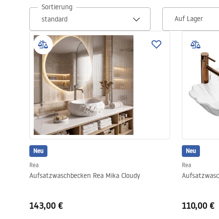
Sortierung
Toiletten
Auf Lager
Waschbecken
Wannen und
Badewannenaufsätze
Badarmaturen
Duschen
Neu
Neu
Küche
Rea
Rea
Aufsatzwaschbecken Rea Mika Cloudy
Aufsatzwasc
Badezimmerzubehör und Möbel
143,00 €
110,00 €