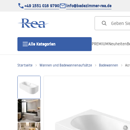
+49 1551 016 9790
info@badezimmer-rea.de
PREMIUM
Neuheiten
B
Alle Kategorien
Startseite
Wannen und Badewannenaufsätze
Badewannen
Acr
Duschkabinen
Duschtüren
Duschwannen
Duschrinnen