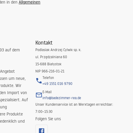
 den in den
Allgemeinen
Kontakt
993 auf dem
Podlasiak Andrzej Cylwik sp. k.
ul. Przędzalniana 60
15-688 Białystok
 Angebot
NIP 966-216-01-21
Telefon
issen um neue,
+49 1551 016 9790
rodukte. Wir
E-Mail
 den Import von
info@badezimmer-rea.de
ezialisiert. Auf
Unser Kundenservice ist an Werktagen erreichbar:
rung
7:00–15:30
sere Produkte
Folgen Sie uns
edenklich und