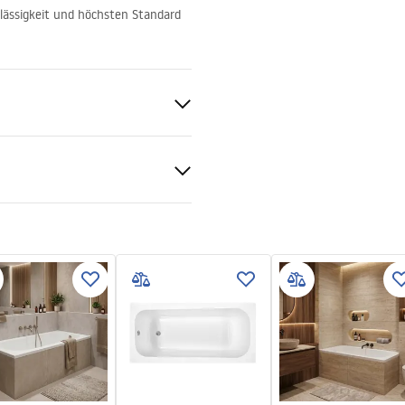
ässigkeit und höchsten Standard
tiebedingungen
nty_Terms_and_Conditions_
bs.pdf