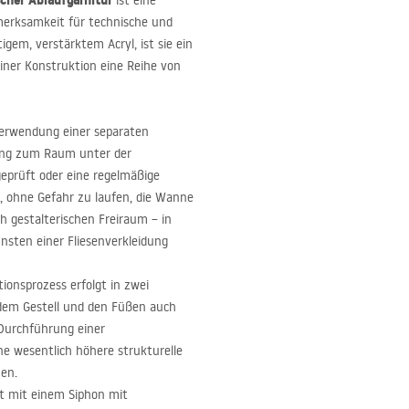
cher Ablaufgarnitur
ist eine
fmerksamkeit für technische und
gem, verstärktem Acryl, ist sie ein
iner Konstruktion eine Reihe von
erwendung einer separaten
ugang zum Raum unter der
geprüft oder eine regelmäßige
, ohne Gefahr zu laufen, die Wanne
h gestalterischen Freiraum – in
nsten einer Fliesenverkleidung
tionsprozess erfolgt in zwei
 dem Gestell und den Füßen auch
 Durchführung einer
ne wesentlich höhere strukturelle
nen.
t mit einem Siphon mit