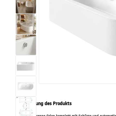
Toiletten
Waschbecken
Wannen und
Badewannenaufsätze
Badarmaturen
Duschen
Küche
Badezimmerzubehör und Möbel
Beschreibung des Produkts