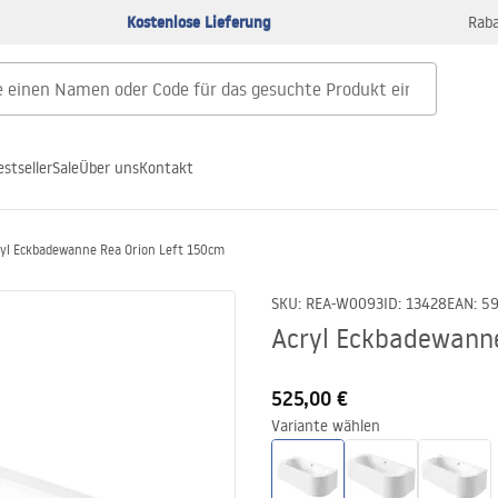
Kostenlose Lieferung
Raba
estseller
Sale
Über uns
Kontakt
yl Eckbadewanne Rea Orion Left 150cm
SKU
:
REA-W0093
ID
:
13428
EAN
:
5
Acryl Eckbadewanne
525,00 €
Variante wählen