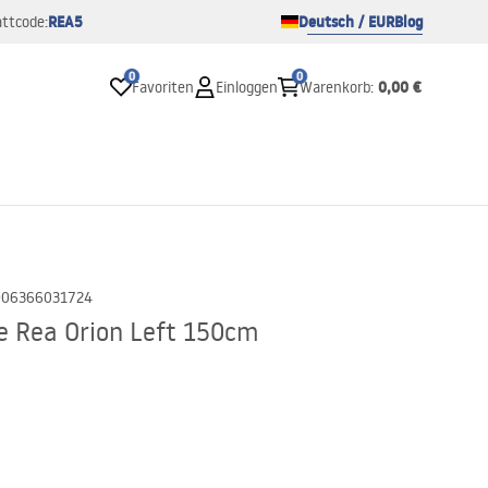
REA5
Deutsch / EUR
Blog
ttcode:
0
0
0,00 €
Favoriten
Einloggen
Warenkorb
:
906366031724
 Rea Orion Left 150cm