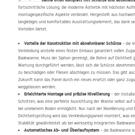
Die Eckbadewanne Orion komplett mit Schürze und automatis
fortschrittliche Lösung, die moderne Ästhetik mit höchster Au
montagespezifische Aspekte verbindet. Hergestellt aus hochwerti
langlebiges und komfortables Ausstattungselement, das dank se
Vorteilen bietet.
Vorteile der Konstruktion mit abnehmbarer Schürze
– die V
Verkleidung anstelle eines festen Einbaus garantiert vollen Z
Badewanne. Muss der Siphon gereinigt, die Rohre auf Dichtheit 
Wartung durchgeführt werden, lässt sich die Schürze abnehmen
zu beschädigen oder Fliesen abschlagen zu müssen. Das gibt auc
Zukunft kann das Panel durch ein neues ersetzt oder ganz zugu
weggelassen werden.
Erleichterte Montage und präzise Nivellierung
– der Installa
Schritten, was eine perfekte Ausrichtung der Wanne selbst auf
bei unebenem Boden ermöglicht. Nur nach der Nivellierung und
Dichtheitsprüfung wird das Verkleidungspaneel montiert, was ei
Stabilität gewährleistet als bei werkseitig integrierten Badewan
Automatisches Ab- und Überlaufsystem
– die Badewanne is