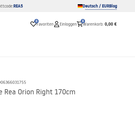
REA5
Deutsch / EUR
Blog
ttcode:
0
0
0,00 €
Favoriten
Einloggen
Warenkorb
:
906366031755
e Rea Orion Right 170cm