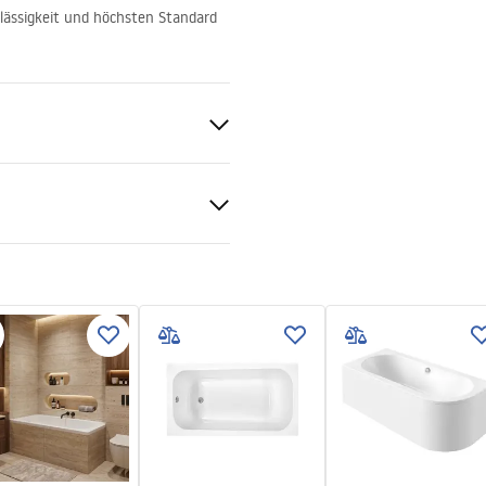
ässigkeit und höchsten Standard
tiebedingungen
nty_Terms_and_Conditions_
bs.pdf