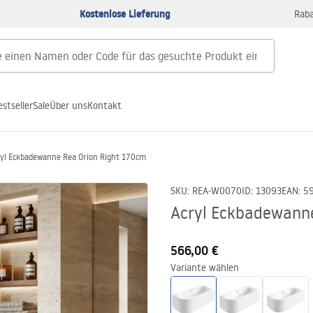
Kostenlose Lieferung
Raba
estseller
Sale
Über uns
Kontakt
yl Eckbadewanne Rea Orion Right 170cm
SKU
:
REA-W0070
ID
:
13093
EAN
:
5
Acryl Eckbadewann
566,00 €
Variante wählen