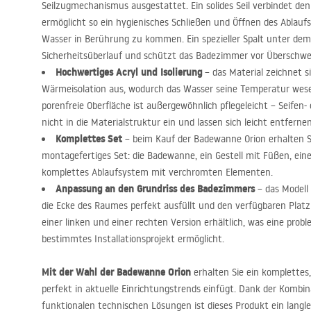
Seilzugmechanismus ausgestattet. Ein solides Seil verbindet d
ermöglicht so ein hygienisches Schließen und Öffnen des Ablau
Wasser in Berührung zu kommen. Ein spezieller Spalt unter dem 
Sicherheitsüberlauf und schützt das Badezimmer vor Übersch
Hochwertiges Acryl und Isolierung
– das Material zeichnet s
Wärmeisolation aus, wodurch das Wasser seine Temperatur wesent
porenfreie Oberfläche ist außergewöhnlich pflegeleicht – Seifen
nicht in die Materialstruktur ein und lassen sich leicht entfernen
Komplettes Set
– beim Kauf der Badewanne Orion erhalten Sie
montagefertiges Set: die Badewanne, ein Gestell mit Füßen, ein
komplettes Ablaufsystem mit verchromten Elementen.
Anpassung an den Grundriss des Badezimmers
– das Modell 
die Ecke des Raumes perfekt ausfüllt und den verfügbaren Platz 
einer linken und einer rechten Version erhältlich, was eine prob
bestimmtes Installationsprojekt ermöglicht.
Mit der Wahl der Badewanne Orion
erhalten Sie ein komplettes,
perfekt in aktuelle Einrichtungstrends einfügt. Dank der Kombin
funktionalen technischen Lösungen ist dieses Produkt ein langl