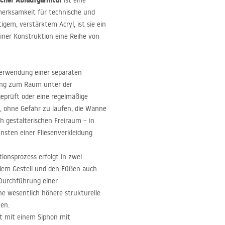
cher Ablaufgarnitur
ist eine
fmerksamkeit für technische und
gem, verstärktem Acryl, ist sie ein
iner Konstruktion eine Reihe von
erwendung einer separaten
ugang zum Raum unter der
geprüft oder eine regelmäßige
, ohne Gefahr zu laufen, die Wanne
h gestalterischen Freiraum – in
nsten einer Fliesenverkleidung
tionsprozess erfolgt in zwei
 dem Gestell und den Füßen auch
 Durchführung einer
ne wesentlich höhere strukturelle
nen.
t mit einem Siphon mit