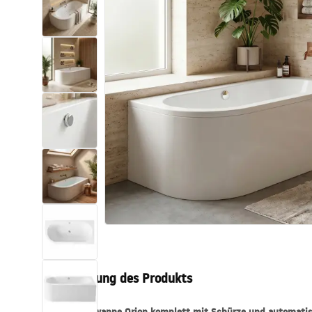
Toiletten
Waschbecken
Wannen und
Badewannenaufsätze
Badarmaturen
Duschen
Küche
Badezimmerzubehör und Möbel
Beschreibung des Produkts