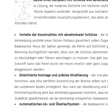
Die Eckbadewanne Orion komplett mit Schürze und automatis
fortschrittliche Lösung, die moderne Ästhetik mit höchster Au
montagespezifische Aspekte verbindet. Hergestellt aus hochwerti
langlebiges und komfortables Ausstattungselement, das dank se
Vorteilen bietet.
Vorteile der Konstruktion mit abnehmbarer Schürze
– die V
Verkleidung anstelle eines festen Einbaus garantiert vollen Z
Badewanne. Muss der Siphon gereinigt, die Rohre auf Dichtheit 
Wartung durchgeführt werden, lässt sich die Schürze abnehmen
zu beschädigen oder Fliesen abschlagen zu müssen. Das gibt auc
Zukunft kann das Panel durch ein neues ersetzt oder ganz zugu
weggelassen werden.
Erleichterte Montage und präzise Nivellierung
– der Installa
Schritten, was eine perfekte Ausrichtung der Wanne selbst auf
bei unebenem Boden ermöglicht. Nur nach der Nivellierung und
Dichtheitsprüfung wird das Verkleidungspaneel montiert, was ei
Stabilität gewährleistet als bei werkseitig integrierten Badewan
Automatisches Ab- und Überlaufsystem
– die Badewanne is