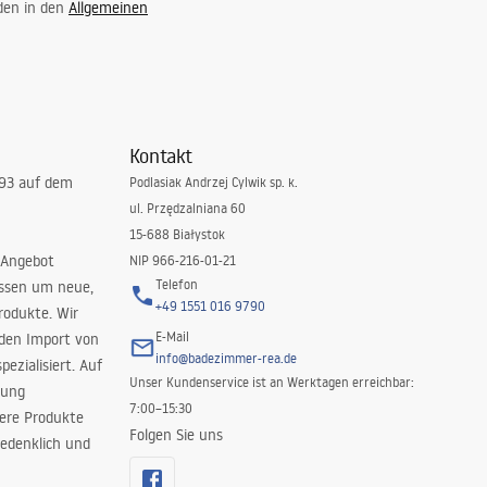
 den in den
Allgemeinen
Kontakt
993 auf dem
Podlasiak Andrzej Cylwik sp. k.
ul. Przędzalniana 60
15-688 Białystok
 Angebot
NIP 966-216-01-21
Telefon
issen um neue,
+49 1551 016 9790
rodukte. Wir
E-Mail
 den Import von
info@badezimmer-rea.de
ezialisiert. Auf
Unser Kundenservice ist an Werktagen erreichbar:
rung
7:00–15:30
sere Produkte
Folgen Sie uns
edenklich und