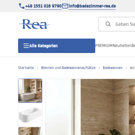
+49 1551 016 9790
info@badezimmer-rea.de
PREMIUM
Neuheiten
B
Alle Kategorien
Startseite
Wannen und Badewannenaufsätze
Badewannen
Acr
Duschkabinen
Duschtüren
Duschwannen
Duschrinnen