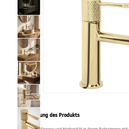
Toiletten
Waschbecken
Wannen und
Badewannenaufsätze
Badarmaturen
Duschen
Küche
Badezimmerzubehör und Möbel
Beschreibung des Produkts