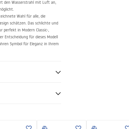
rt den Wasserstrahl mit Luft an,
öglicht.
eichnete Wahl für alle, die
esign schätzen. Das schlichte und
r perfekt in Modern Classic-,
r Entscheidung für dieses Modell
ahren Symbol für Eleganz in Ihrem
en
ur
d
geanleitung
.pdf