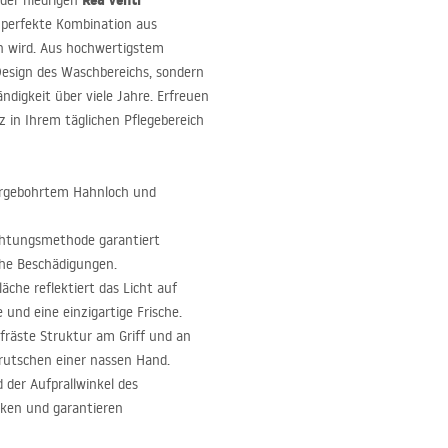
Rea Venti
der niedrigen
ie perfekte Kombination aus
rn wird. Aus hochwertigstem
Design des Waschbereichs, sondern
ändigkeit über viele Jahre. Erfreuen
z in Ihrem täglichen Pflegebereich
 vorgebohrtem Hahnloch und
ichtungsmethode garantiert
che Beschädigungen.
äche reflektiert das Licht auf
und eine einzigartige Frische.
efräste Struktur am Griff und an
Abrutschen einer nassen Hand.
 der Aufprallwinkel des
cken und garantieren