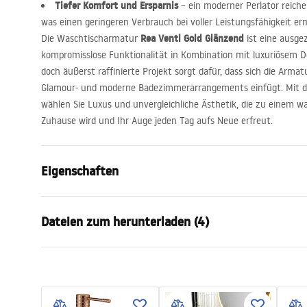
Tiefer Komfort und Ersparnis
– ein moderner Perlator reiche
was einen geringeren Verbrauch bei voller Leistungsfähigkeit erm
Rea Venti Gold Glänzend
Die Waschtischarmatur
ist eine ausgez
kompromisslose Funktionalität in Kombination mit luxuriösem D
doch äußerst raffinierte Projekt sorgt dafür, dass sich die Armatu
Glamour- und moderne Badezimmerarrangements einfügt. Mit de
wählen Sie Luxus und unvergleichliche Ästhetik, die zu einem w
Zuhause wird und Ihr Auge jeden Tag aufs Neue erfreut.
Eigenschaften
Typ der Armatur
Waschbeck
Dateien zum herunterladen (4)
Montageart
Standarmat
Farbe
Gold
Garantiebedingungen
Auslaufart
Feststehen
Monta
Warranty_Terms_and_Conditions_
faucet
Material
Messing
Faucets_-_5.pdf