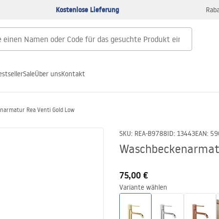
Kostenlose Lieferung
Raba
estseller
Sale
Über uns
Kontakt
narmatur Rea Venti Gold Low
SKU
:
REA-B9788
ID
:
13443
EAN
:
59
Waschbeckenarmatu
75,00 €
Variante wählen