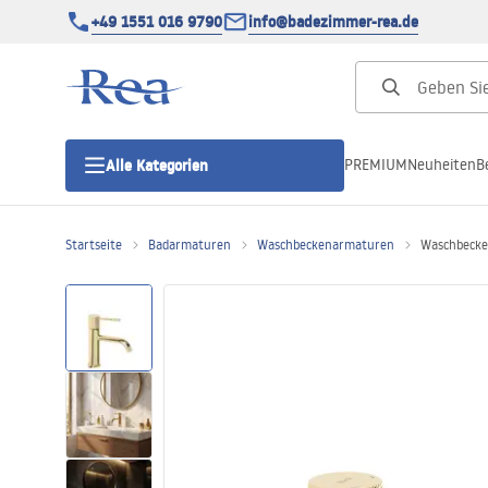
+49 1551 016 9790
info@badezimmer-rea.de
PREMIUM
Neuheiten
B
Alle Kategorien
Startseite
Badarmaturen
Waschbeckenarmaturen
Waschbecke
Duschkabinen
Duschtüren
Duschwannen
Duschrinnen