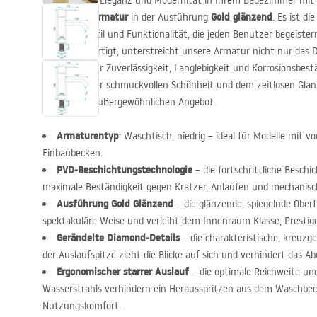
Genießen Sie Eleganz und Modernität in Ihrem Badezimmer mit 
Waschtischarmatur
Gold glänzend
in der Ausführung
. Es ist d
luxuriösem Stil und Funktionalität, die jeden Benutzer begeiste
Messing gefertigt, unterstreicht unsere Armatur nicht nur das 
sorgt auch für Zuverlässigkeit, Langlebigkeit und Korrosionsbest
Sie sich an der schmuckvollen Schönheit und dem zeitlosen Glan
mit diesem außergewöhnlichen Angebot.
Armaturentyp
: Waschtisch, niedrig – ideal für Modelle mit
Einbaubecken.
PVD
-Beschichtungstechnologie
– die fortschrittliche Besch
maximale Beständigkeit gegen Kratzer, Anlaufen und mechanis
Ausführung Gold Glänzend
– die glänzende, spiegelnde Oberfl
spektakuläre Weise und verleiht dem Innenraum Klasse, Prestige 
Gerändelte Diamond-Details
– die charakteristische, kreuzg
der Auslaufspitze zieht die Blicke auf sich und verhindert das 
Ergonomischer starrer Auslauf
– die optimale Reichweite und
Wasserstrahls verhindern ein Herausspritzen aus dem Waschbe
Nutzungskomfort.