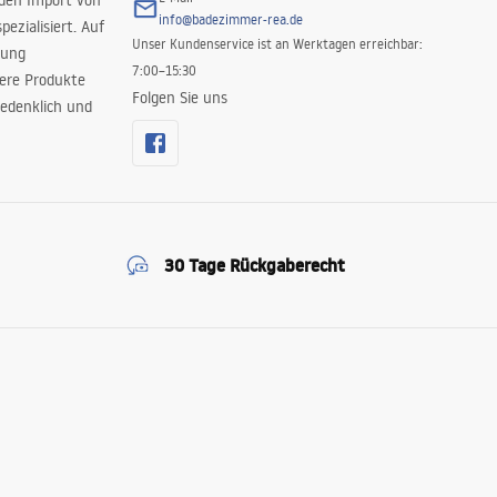
 den Import von
info@badezimmer-rea.de
ezialisiert. Auf
Unser Kundenservice ist an Werktagen erreichbar:
rung
7:00–15:30
sere Produkte
Folgen Sie uns
edenklich und
30 Tage Rückgaberecht