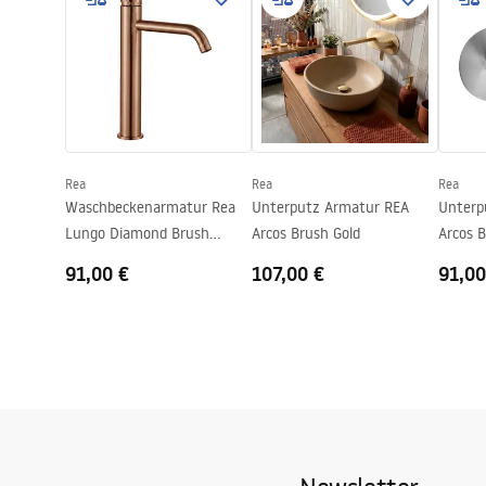
Auslauf Reichweite
130
mm
Höhe
190
mm
Sicherheitsinformationen
Pielę
Beschichtungstechnologie
PVD
Safety_Information_Faucets.pdf
Pieleg
Anschuss Durchmesser
3/8 Zoll
Garantie
5 jahre
Rea
Rea
Rea
Waschbeckenarmatur Rea
Unterputz Armatur REA
Unterp
Lungo Diamond Brush
Arcos Brush Gold
Arcos B
Copper high
91,00 €
107,00 €
91,00