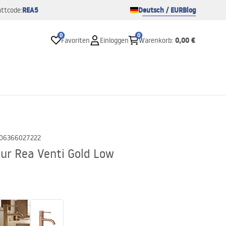
REA5
Deutsch / EUR
Blog
ttcode:
0
0
0,00 €
Favoriten
Einloggen
Warenkorb
:
06366027222
r Rea Venti Gold Low