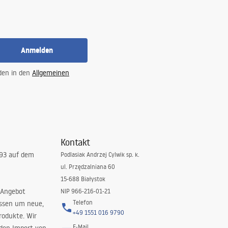
Anmelden
 den in den
Allgemeinen
Kontakt
993 auf dem
Podlasiak Andrzej Cylwik sp. k.
ul. Przędzalniana 60
15-688 Białystok
 Angebot
NIP 966-216-01-21
Telefon
issen um neue,
+49 1551 016 9790
rodukte. Wir
E-Mail