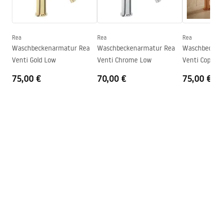
Höhe
295
mm
faucet.pdf
Beschichtungstechnologie
PVD
Anschuss Durchmesser
3/8 Zoll
Rea
Rea
Rea
Sicherheitsinformationen
Waschbeckenarmatur Rea
Waschbeckenarmatur Rea
Waschbecken
Garantie
5 jahre
Safety_Information_Faucets.pdf
Venti Gold Low
Venti Chrome Low
Venti Copper
75,00 €
70,00 €
75,00 €