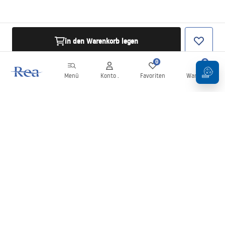
in den Warenkorb legen
0
0
Menü
Konto .
Favoriten
Warenkorb
Newsletter
Bleiben Sie über Neuigkeiten und Aktionen informiert!
Anmelden
Mit der Eingabe und Bestätigung Ihrer Daten erklären Sie sich mit