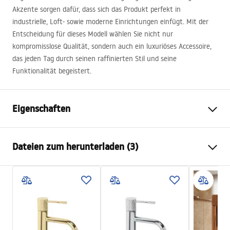
Akzente sorgen dafür, dass sich das Produkt perfekt in
industrielle, Loft- sowie moderne Einrichtungen einfügt. Mit der
Entscheidung für dieses Modell wählen Sie nicht nur
kompromisslose Qualität, sondern auch ein luxuriöses Accessoire,
das jeden Tag durch seinen raffinierten Stil und seine
Funktionalität begeistert.
Eigenschaften
Typ der Armatur
Waschbecken
Dateien zum herunterladen (3)
Montageart
Standarmatur
Farbe
Gebürstetes Kupfer
Garantiebedingungen
Auslaufart
Feststehend
Warranty_Terms_and_Conditions_Faucets_-_5.pdf
Material
Messing
Auslauf Reichweite
160
mm
Montageanleitung