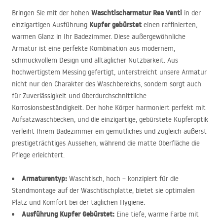
Waschtischarmatur Rea Venti
Bringen Sie mit der hohen
in der
Kupfer gebürstet
einzigartigen Ausführung
einen raffinierten,
warmen Glanz in Ihr Badezimmer. Diese außergewöhnliche
Armatur ist eine perfekte Kombination aus modernem,
schmuckvollem Design und alltäglicher Nutzbarkeit. Aus
hochwertigstem Messing gefertigt, unterstreicht unsere Armatur
nicht nur den Charakter des Waschbereichs, sondern sorgt auch
für Zuverlässigkeit und überdurchschnittliche
Korrosionsbeständigkeit. Der hohe Körper harmoniert perfekt mit
Aufsatzwaschbecken, und die einzigartige, gebürstete Kupferoptik
verleiht Ihrem Badezimmer ein gemütliches und zugleich äußerst
prestigeträchtiges Aussehen, während die matte Oberfläche die
Pflege erleichtert.
Armaturentyp:
Waschtisch, hoch – konzipiert für die
Standmontage auf der Waschtischplatte, bietet sie optimalen
Platz und Komfort bei der täglichen Hygiene.
Ausführung Kupfer Gebürstet:
Eine tiefe, warme Farbe mit