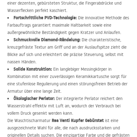
einer dezenten, gebürsteten Struktur, die Fingerabdrücke und
Wasserflecken perfekt kaschiert.
Fortschrittliche
PVD
-Technologie:
Die innovative Methode des
Farbauftrags garantiert maximale Haltbarkeit sowie eine
außergewöhnliche Beständigkeit gegen Kratzer und Anlaufen.
Schmuckvolle Diamond-Rändelung:
Die charakteristische,
kreuzgefräste Textur am Griff und an der Auslaufspitze zieht die
Blicke auf sich und erleichtert die präzise Steuerung, selbst mit
nassen Händen.
Solide Konstruktion:
Ein langlebiger Messingkörper in
Kombination mit einer zuverlässigen Keramikkartusche sorgt für
eine stufenlose Regulierung und einen störungsfreien Betrieb der
Armatur über eine lange Zeit.
Ökologischer Perlator:
Der integrierte Perlator reichert den
Wasserstrahl effektiv mit Luft an, wodurch der Verbrauch bei
vollem Druck gesenkt werden kann.
Rea Venti Kupfer Gebürstet
Die Waschtischarmatur
ist eine
ausgezeichnete Wahl für alle, die nach ausdrucksstarken und
originellen Details suchen. Die einzigartige Farbe und die gefrästen