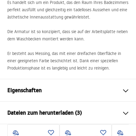
Es handelt sich um ein Produkt, das den Raum Ihres Badezimmers
perfekt ausfüllt und gleichzeitig ein tadelloses Aussehen und eine
ästhetische Innenausstattung gewährleistet.
Die Armatur ist so konzipiert, dass sie auf der Arbeitsplatte neben
dem Waschbecken montiert werden kann.
Er besteht aus Messing, das mit einer dreifachen Oberfläche in
einer geeigneten Farbe beschichtet ist. Dank einer speziellen
Produktionsphase ist es langlebig und leicht zu reinigen.
Eigenschaften
Typ der Armatur
Waschbecken
Dateien zum herunterladen (3)
Montageart
Standarmatur
Farbe
Schwarz, Schwarz/Gold
Garantiebedingungen
Auslaufart
Feststehend