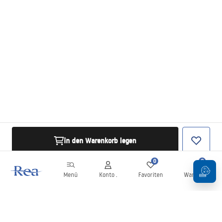
in den Warenkorb legen
0
0
Menü
Konto .
Favoriten
Warenkorb
Newsletter