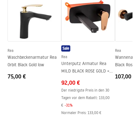
Warranty_Terms_and_Conditions_Faucets_-_5.pdf
Material
Messing
Auslauf Reichweite
105
mm
Montageanleitung
Höhe
170
mm
faucet.pdf
Beschichtungstechnologie
Electroplating
Sale
Anschuss Durchmesser
3/8 Zoll
Rea
Rea
Sicherheitsinformationen
Waschbeckenarmatur Rea
Rea
Wannenarmat
Garantie
5 jahre
Safety_Information_Faucets.pdf
Unterputz Armatur Rea
Orbit Black Gold low
Black Rose Go
MILD BLACK ROSE GOLD +
75,00 €
107,00 €
BOX
92,00 €
Der niedrigste Preis in den 30
Tagen vor dem Rabatt:
133,00
€
-
31
%
Normaler Preis
:
133,00 €