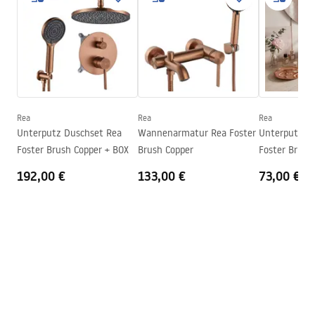
Auslaufart
Feststehend
Warranty_Terms_and_Conditions_Faucets_-_5.pdf
Material
Messing
Auslauf Reichweite
150
mm
Montageanleitung
Höhe
287
mm
faucet.pdf
Beschichtungstechnologie
PVD
Anschuss Durchmesser
3/8 Zoll
Rea
Rea
Rea
Sicherheitsinformationen
Unterputz Duschset Rea
Wannenarmatur Rea Foster
Unterputz A
Garantie
5 jahre
Safety_Information_Faucets.pdf
Foster Brush Copper + BOX
Brush Copper
Foster Brush
192,00 €
133,00 €
73,00 €