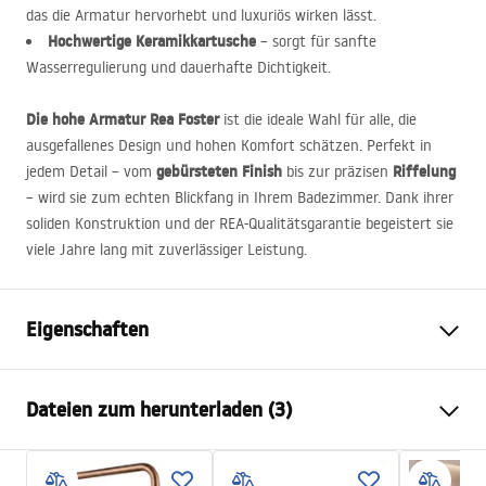
das die Armatur hervorhebt und luxuriös wirken lässt.
Hochwertige Keramikkartusche
– sorgt für sanfte
Wasserregulierung und dauerhafte Dichtigkeit.
Die hohe Armatur Rea Foster
ist die ideale Wahl für alle, die
ausgefallenes Design und hohen Komfort schätzen. Perfekt in
gebürsteten Finish
Riffelung
jedem Detail – vom
bis zur präzisen
– wird sie zum echten Blickfang in Ihrem Badezimmer. Dank ihrer
soliden Konstruktion und der
REA
-Qualitätsgarantie begeistert sie
viele Jahre lang mit zuverlässiger Leistung.
Eigenschaften
Typ der Armatur
Waschbecken
Dateien zum herunterladen (3)
Montageart
Standarmatur
Farbe
Gebürsteter Stahl
Garantiebedingungen