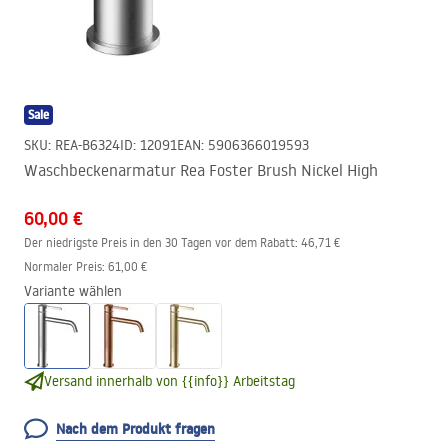
Sale
SKU
:
REA-B6324
ID
:
12091
EAN
:
5906366019593
Waschbeckenarmatur Rea Foster Brush Nickel High
60,00 €
Der niedrigste Preis in den 30 Tagen vor dem Rabatt:
46,71 €
Normaler Preis
:
61,00 €
Variante wählen
Versand innerhalb von {{info}} Arbeitstag
Nach dem Produkt fragen