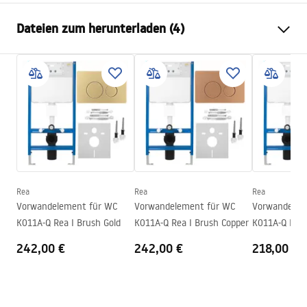
Montageart
Wandhängend
Dateien zum herunterladen (4)
Spülsystem
Rimless Tornado
Farbe
Beige
Atest
Fertigstellung
Matt
ATEST-higieniczny.pdf
Material
Sanitärkeramik
Länge
485
mm
Installation instructions
Breite
360
mm
instrukcja-montażu-misy-wc-video.mp4
Höhe
320
mm
Montageschraubenabstand
180
mm
Rea
Rea
Rea
Anweisungen zum Einbau
Vorwandelement für WC
Vorwandelement für WC
Vorwandelem
Mit WC-Sitz
Ja, in WC-Becken-Farbe
WC.pdf
K011A-Q Rea I Brush Gold
K011A-Q Rea I Brush Copper
K011A-Q Rea
242,00 €
242,00 €
218,00 €
Garantiebedingungen
Warranty_Terms_and_Conditions_Basins_-_5.pdf