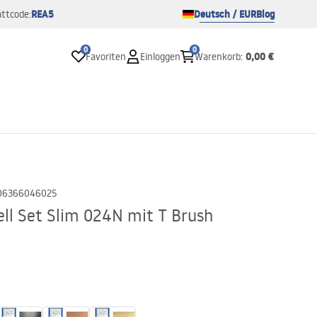
REA5
Deutsch / EUR
Blog
ttcode:
0
0
0,00 €
Favoriten
Einloggen
Warenkorb
:
06366046025
ll Set Slim 024N mit T Brush