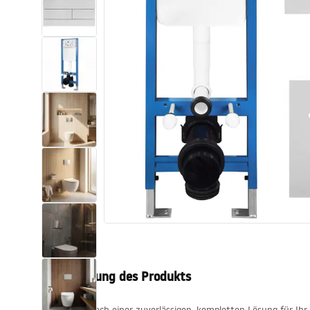
Toiletten
Waschbecken
Wannen und
Badewannenaufsätze
Badarmaturen
Duschen
Küche
Badezimmerzubehör und Möbel
Beschreibung des Produkts