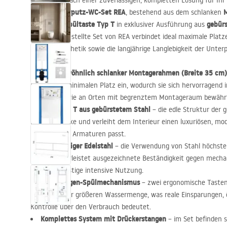
Suchen Sie nach einer zuverlässigen, kompletten Lösung für I
Unterputz-WC-Set
REA
Sie das
, bestehend aus dem schlanken
Spültaste Typ T
gebür
passenden
in exklusiver Ausführung aus
zusammengestellte Set von
REA
verbindet ideal maximale Platze
Premium-Ästhetik sowie die langjährige Langlebigkeit der Unterp
Außergewöhnlich schlanker Montagerahmen (Breite 35 cm)
nimmt nur minimalen Platz ein, wodurch sie sich hervorragend 
Toiletten sowie an Orten mit begrenztem Montageraum bewähr
Taste Typ T aus gebürstetem Stahl
– die edle Struktur der 
Fingerabdrücke und verleiht dem Interieur einen luxuriösen, mod
zeitgemäßen Armaturen passt.
Hochwertiger Edelstahl
– die Verwendung von Stahl höchster
Taste gewährleistet ausgezeichnete Beständigkeit gegen mecha
sowie langfristige intensive Nutzung.
Zweimengen-Spülmechanismus
– zwei ergonomische Tasten
kleineren oder größeren Wassermenge, was reale Einsparungen, 
Kontrolle über den Verbrauch bedeutet.
Komplettes System mit Drückerstangen
– im Set befinden s