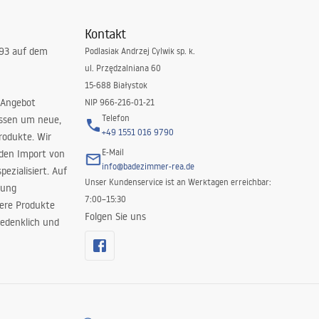
Kontakt
993 auf dem
Podlasiak Andrzej Cylwik sp. k.
ul. Przędzalniana 60
15-688 Białystok
 Angebot
NIP 966-216-01-21
Telefon
issen um neue,
+49 1551 016 9790
rodukte. Wir
E-Mail
 den Import von
info@badezimmer-rea.de
ezialisiert. Auf
Unser Kundenservice ist an Werktagen erreichbar:
rung
7:00–15:30
sere Produkte
Folgen Sie uns
edenklich und