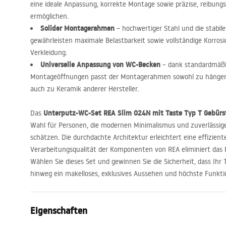
eine ideale Anpassung, korrekte Montage sowie präzise, reibung
ermöglichen.
Solider Montagerahmen
– hochwertiger Stahl und die stabil
gewährleisten maximale Belastbarkeit sowie vollständige Korrosi
Verkleidung.
Universelle Anpassung von WC-Becken
– dank standardmäßi
Montageöffnungen passt der Montagerahmen sowohl zu hänge
auch zu Keramik anderer Hersteller.
Unterputz-WC-Set
REA
Slim 024N mit Taste Typ T Gebürst
Das
Wahl für Personen, die modernen Minimalismus und zuverlässig
schätzen. Die durchdachte Architektur erleichtert eine effizien
Verarbeitungsqualität der Komponenten von
REA
eliminiert das 
Wählen Sie dieses Set und gewinnen Sie die Sicherheit, dass Ihr T
hinweg ein makelloses, exklusives Aussehen und höchste Funktio
Eigenschaften