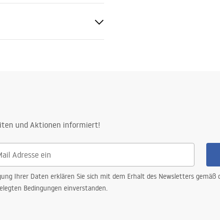
sseln
SLIM_024N.pdf
cm
 Stahlkonstruktion, 24 Monate
iten und Aktionen informiert!
mente
gung Ihrer Daten erklären Sie sich mit dem Erhalt des Newsletters gemäß
elegten Bedingungen einverstanden.