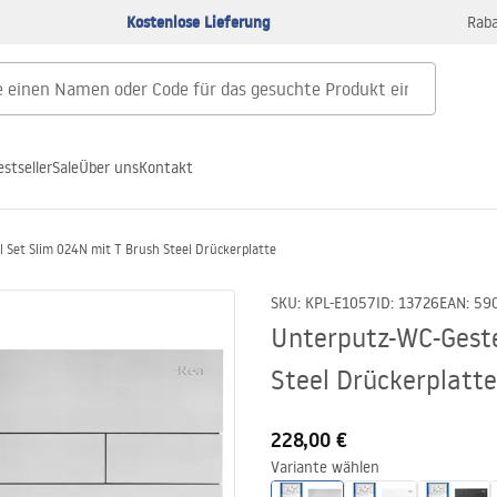
Kostenlose Lieferung
Raba
estseller
Sale
Über uns
Kontakt
 Set Slim 024N mit T Brush Steel Drückerplatte
SKU
:
KPL-E1057
ID
:
13726
EAN
:
59
Unterputz-WC-Geste
Steel Drückerplatte
228,00 €
Variante wählen