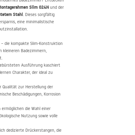
hr modernes Badezimmer? Entdecken
Montagerahmen Slim 024N
und der
stetem Stahl
. Dieses sorgfältig
rsparnis, eine minimalistische
utzinstallation.
– die kompakte Slim-Konstruktion
in kleineren Badezimmern,
t.
gebürsteten Ausführung kaschiert
ernen Charakter, der ideal zu
 Qualität zur Herstellung der
nische Beschädigungen, Korrosion
 ermöglichen die Wahl einer
ökologische Nutzung sowie volle
ich dedizierte Drückerstangen, die