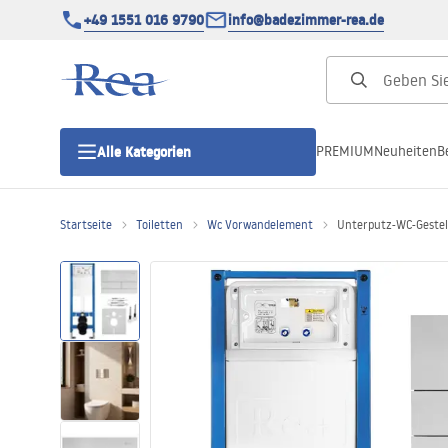
+49 1551 016 9790
info@badezimmer-rea.de
PREMIUM
Neuheiten
B
Alle Kategorien
Startseite
Toiletten
Wc Vorwandelement
Unterputz-WC-Gestell
Duschkabinen
Duschtüren
Duschwannen
Duschrinnen