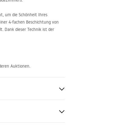
Badezimmers.
t, um die Schönheit Ihres
iner 4-fachen Beschichtung von
. Dank dieser Technik ist der
deren Auktionen.
en, Wannen
e, Unterputz
 Gold
tiebedingungen
d