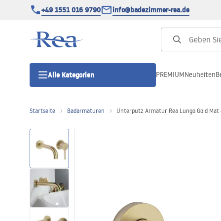
+49 1551 016 9790
info@badezimmer-rea.de
PREMIUM
Neuheiten
B
Alle Kategorien
Startseite
Badarmaturen
Unterputz Armatur Rea Lungo Gold Mat 
Duschkabinen
Duschtüren
Duschwannen
Duschrinnen