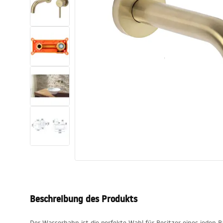
Toiletten
Waschbecken
Wannen und
Badewannenaufsätze
Badarmaturen
Duschen
Küche
Badezimmerzubehör und Möbel
Beschreibung des Produkts