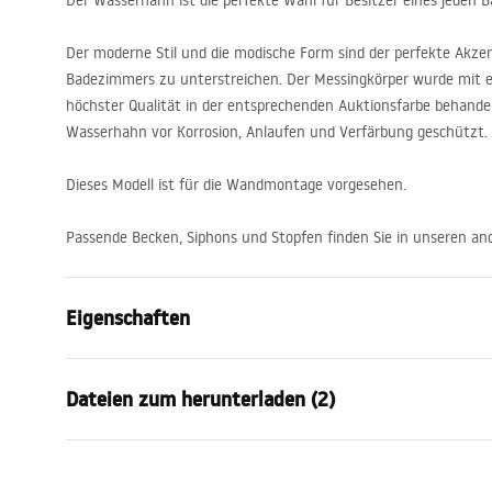
Der Wasserhahn ist die perfekte Wahl für Besitzer eines jeden 
Der moderne Stil und die modische Form sind der perfekte Akzen
Badezimmers zu unterstreichen. Der Messingkörper wurde mit e
höchster Qualität in der entsprechenden Auktionsfarbe behandelt
Wasserhahn vor Korrosion, Anlaufen und Verfärbung geschützt.
Dieses Modell ist für die Wandmontage vorgesehen.
Passende Becken, Siphons und Stopfen finden Sie in unseren an
Eigenschaften
Typ der Armatur
Waschbeck
Dateien zum herunterladen (2)
Montageart
Wandmontag
Farbe
Gebürstetes
Garan
Auslaufart
Feststehen
Instrukcja montażu