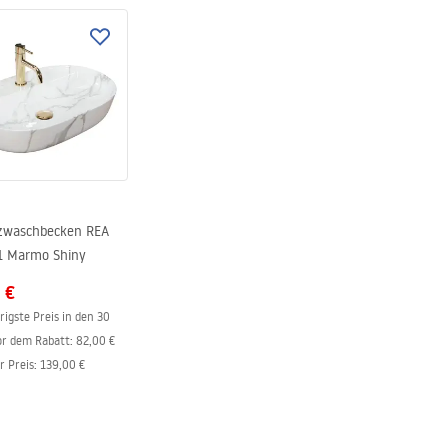
nty_Terms_and_Conditions_
s_-_5.pdf
zwaschbecken REA
1 Marmo Shiny
 €
rigste Preis in den 30
or dem Rabatt:
82,00 €
r Preis
:
139,00 €