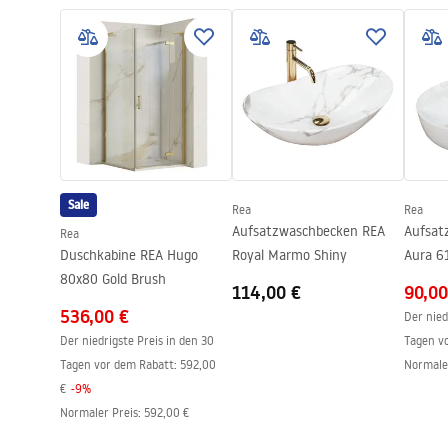
Warra
Instrukcja_montazu_.pdf
Material
Messing
Faucet
Auslauf Reichweite
150
mm
Höhe
110
mm
Beschichtungstechnologie
PVD
Anschuss Durchmesser
½ Zoll
Sale
Rea
Rea
Aufsatzwaschbecken REA
Aufsat
Rea
Duschkabine REA Hugo
Royal Marmo Shiny
Aura 6
80x80 Gold Brush
114,00 €
90,00
536,00 €
Der nied
Der niedrigste Preis in den 30
Tagen v
Tagen vor dem Rabatt:
592,00
Normale
€
-
9
%
Normaler Preis
:
592,00 €