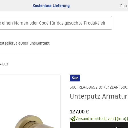
Kostenlose Lieferung
Raba
estseller
Sale
Über uns
Kontakt
+ BOX
Sale
SKU
:
REA-B8652
ID
:
7342
EAN
:
590
Unterputz Armatur
127,00 €
Versand innerhalb von {{info}}