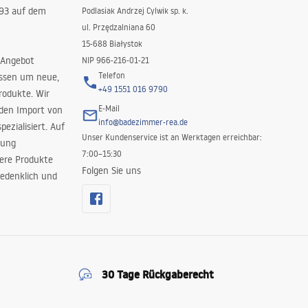
993 auf dem
Podlasiak Andrzej Cylwik sp. k.
ul. Przędzalniana 60
15-688 Białystok
 Angebot
NIP 966-216-01-21
Telefon
issen um neue,
+49 1551 016 9790
rodukte. Wir
E-Mail
 den Import von
info@badezimmer-rea.de
ezialisiert. Auf
Unser Kundenservice ist an Werktagen erreichbar:
rung
7:00–15:30
sere Produkte
Folgen Sie uns
edenklich und
30 Tage Rückgaberecht