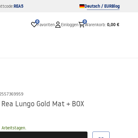
REA5
Deutsch / EUR
Blog
ttcode:
0
0
0,00 €
Favoriten
Einloggen
Warenkorb
:
2557369959
 Rea Lungo Gold Mat + BOX
 Arbeitstagen.