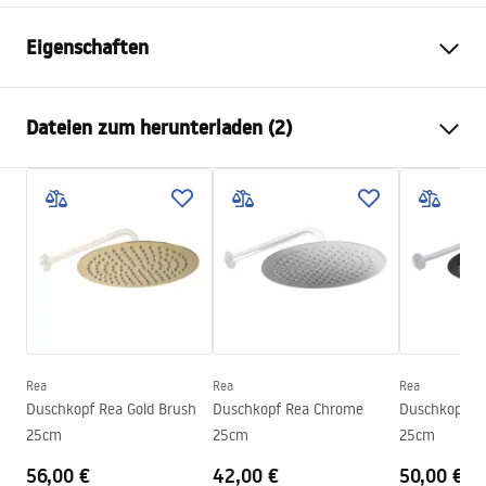
Eigenschaften
Farbe
Chrom
Dateien zum herunterladen (2)
Material
Edelstahl
Montageart
Zum Anschrauben
Pielęgnacja
Breite
300
mm
Pielęgnacja.pdf
Höhe
2
mm
Tiefe
300
mm
Garantiebedingungen
Garantie
24 monate
Warranty_Terms_and_Conditions_Accessories_-_24.pdf
Rea
Rea
Rea
Duschkopf Rea Gold Brush
Duschkopf Rea Chrome
Duschkopf Re
25cm
25cm
25cm
56,00 €
42,00 €
50,00 €