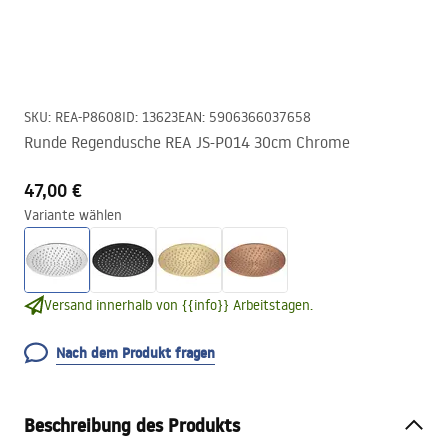
SKU
:
REA-P8608
ID
:
13623
EAN
:
5906366037658
Runde Regendusche REA JS-P014 30cm Chrome
47,00 €
Variante wählen
Versand innerhalb von {{info}} Arbeitstagen.
Nach dem Produkt fragen
Beschreibung des Produkts