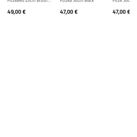
P014BRG 25cm Brush
P014B 30cm Black
P014 30cm 
Copper
49,00 €
47,00 €
47,00 €