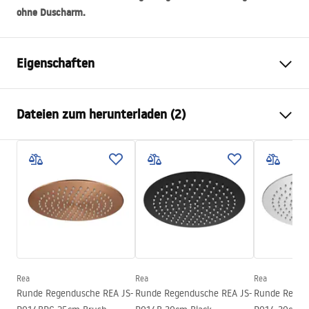
ohne Duscharm.
Eigenschaften
Farbe
Chrom
Dateien zum herunterladen (2)
Material
Edelstahl
Montageart
Zum Anschrauben
Pielęgnacja
Breite
300
mm
Pielęgnacja.pdf
Höhe
2
mm
Tiefe
300
mm
Garantiebedingungen
Garantie
24 monate
Warranty_Terms_and_Conditions_Accessories_-_24.pdf
Rea
Rea
Rea
Runde Regendusche REA JS-
Runde Regendusche REA JS-
Runde Regen