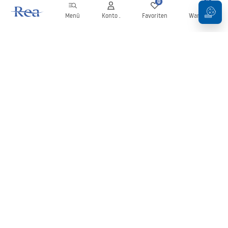
0
0
Menü
Konto .
Favoriten
Warenkorb
Newsletter
Bleiben Sie über Neuigkeiten und Aktionen informiert!
Anmelden
Mit der Eingabe und Bestätigung Ihrer Daten erklären Sie sich mit
dem Erhalt des Newsletters gemäß den in den
Allgemeinen
Geschäftsbedingungen
festgelegten Bedingungen einverstanden.