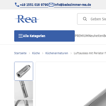
+49 1551 016 9790
info@badezimmer-rea.de
PREMIUM
Neuheiten
B
Alle Kategorien
Startseite
Küche
Küchenarmaturen
Luftauslass mit Perlator
Duschkabinen
Duschtüren
Duschwannen
Duschrinnen