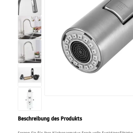
Toiletten
Waschbecken
Wannen und
Badewannenaufsätze
Badarmaturen
Duschen
Küche
Badezimmerzubehör und Möbel
Beschreibung des Produkts