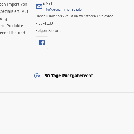
E-Mail
 den Import von
info@badezimmer-rea.de
ezialisiert. Auf
Unser Kundenservice ist an Werktagen erreichbar:
rung
7:00–15:30
sere Produkte
Folgen Sie uns
edenklich und
30 Tage Rückgaberecht