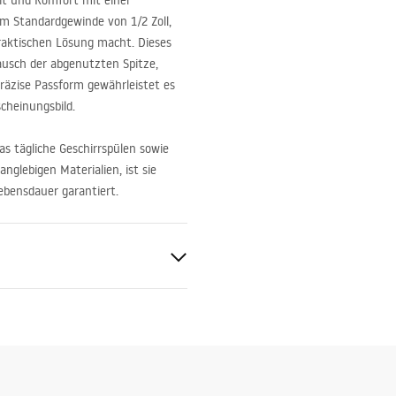
it und Komfort mit einer
em Standardgewinde von 1/2 Zoll,
praktischen Lösung macht. Dieses
tausch der abgenutzten Spitze,
räzise Passform gewährleistet es
scheinungsbild.
as tägliche Geschirrspülen sowie
nglebigen Materialien, ist sie
ebensdauer garantiert.
 Stahl