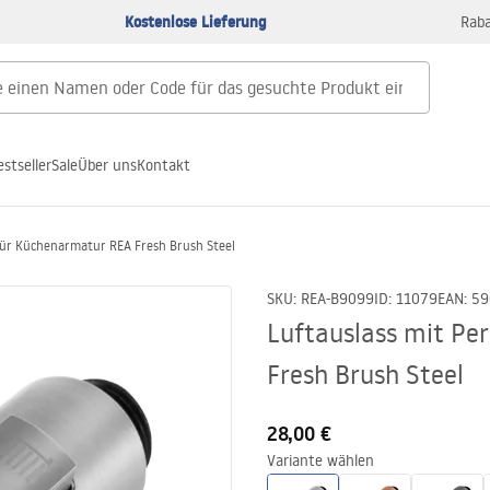
Kostenlose Lieferung
Raba
estseller
Sale
Über uns
Kontakt
 für Küchenarmatur REA Fresh Brush Steel
SKU
:
REA-B9099
ID
:
11079
EAN
:
59
Luftauslass mit Pe
Fresh Brush Steel
28,00 €
Variante wählen