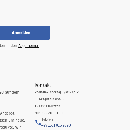
Anmelden
 den in den
Allgemeinen
Kontakt
993 auf dem
Podlasiak Andrzej Cylwik sp. k.
ul. Przędzalniana 60
15-688 Białystok
 Angebot
NIP 966-216-01-21
Telefon
issen um neue,
+49 1551 016 9790
rodukte. Wir