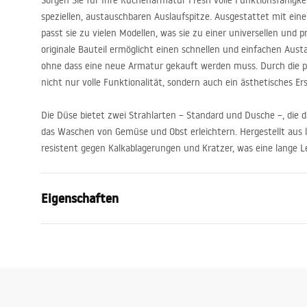
Sorgen Sie für Ihre Küchenarmatur Fresh volle Funktionsfähigke
speziellen, austauschbaren Auslaufspitze. Ausgestattet mit ein
passt sie zu vielen Modellen, was sie zu einer universellen und 
originale Bauteil ermöglicht einen schnellen und einfachen Aus
ohne dass eine neue Armatur gekauft werden muss. Durch die p
nicht nur volle Funktionalität, sondern auch ein ästhetisches Er
Die Düse bietet zwei Strahlarten – Standard und Dusche –, die d
das Waschen von Gemüse und Obst erleichtern. Hergestellt aus la
resistent gegen Kalkablagerungen und Kratzer, was eine lange L
Eigenschaften
Anschuss Durchmesser
½ Zoll
Farbe
Gebürsteter
Material
ABS