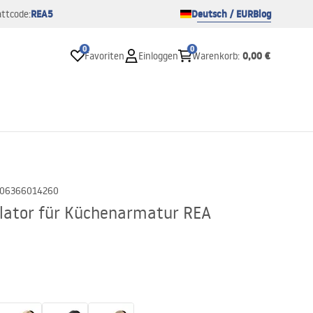
REA5
Deutsch / EUR
Blog
ttcode:
0
0
0,00 €
Favoriten
Einloggen
Warenkorb
:
06366014260
rlator für Küchenarmatur REA