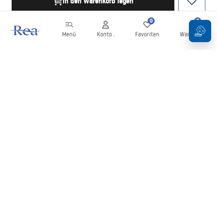
in den Warenkorb legen
0
0
Menü
Konto .
Favoriten
Warenkorb
Newsletter
Bleiben Sie über Neuigkeiten und Aktionen informiert!
Anmelden
Mit der Eingabe und Bestätigung Ihrer Daten erklären Sie sich mit
dem Erhalt des Newsletters gemäß den in den
Allgemeinen
Geschäftsbedingungen
festgelegten Bedingungen einverstanden.