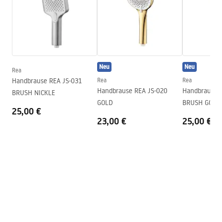
Höhe
245
mm
Garantie
24 monate
Garantiebedingungen
Warranty_Terms_and_Conditions_Accessories_-_24.pdf
Neu
Neu
Rea
Handbrause REA JS-031
Rea
Rea
Handbrause REA JS-020
Handbrause 
BRUSH NICKLE
GOLD
BRUSH GOLD
25,00 €
23,00 €
25,00 €