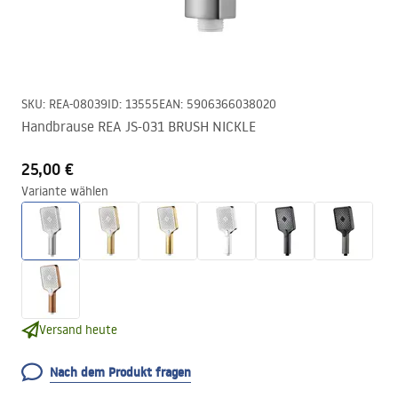
SKU
:
REA-08039
ID
:
13555
EAN
:
5906366038020
Handbrause REA JS-031 BRUSH NICKLE
25,00 €
Variante wählen
Versand heute
Nach dem Produkt fragen