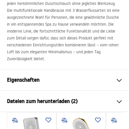
jeden herkömmlichen Duschschlauch ohne jegliches Werkzeug.
Die multifunktionale Handbrause mit 3 Wasserflussarten ist eine
ausgezeichnete Wahl für Personen, die eine gewöhnliche Dusche
in ein entspannendes Spa zu Hause verwandeln möchten. Die
moderne Linie, die fortschrittliche Funktionalität und die Liebe
zum Detail sorgen dafür, dass sich dieses Produkt perfekt mit
verschiedenen Einrichtungsstilen kombinieren lässt – vom rohen
Loft bis zum eleganten Minimalismus – und jeden Tag
Zuverlässigkeit bietet.
Eigenschaften
Farbe
Gebürsteter Stahl
Dateien zum herunterladen (2)
Material
Kunststoff, ABS
Montageart
Zum Anschrauben
Pielęgnacja
Breite
110
mm
Pielęgnacja.pdf