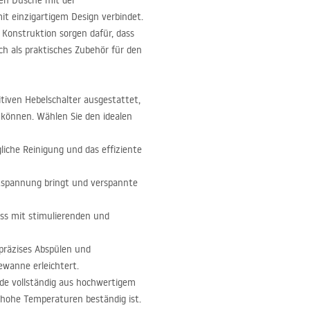
hen Dusche mit der
mit einzigartigem Design verbindet.
e Konstruktion sorgen dafür, dass
ch als praktisches Zubehör für den
tiven Hebelschalter ausgestattet,
 können. Wählen Sie den idealen
ägliche Reinigung und das effiziente
Entspannung bringt und verspannte
ss mit stimulierenden und
 präzises Abspülen und
ewanne erleichtert.
e vollständig aus hochwertigem
d hohe Temperaturen beständig ist.