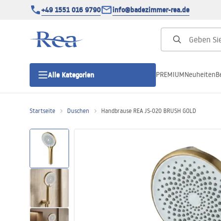
+49 1551 016 9790
info@badezimmer-rea.de
PREMIUM
Neuheiten
B
Alle Kategorien
Startseite
Duschen
Handbrause REA JS-020 BRUSH GOLD
Duschkabinen
Duschtüren
Duschwannen
Duschrinnen