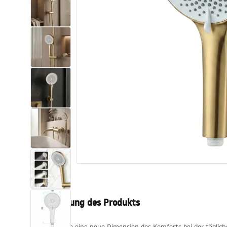
Toiletten
Waschbecken
Wannen und
Badewannenaufsätze
Badarmaturen
Duschen
Küche
Badezimmerzubehör und Möbel
Beschreibung des Produkts