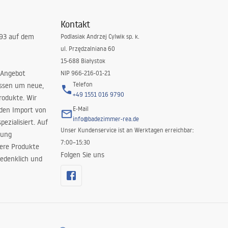
Kontakt
993 auf dem
Podlasiak Andrzej Cylwik sp. k.
ul. Przędzalniana 60
15-688 Białystok
 Angebot
NIP 966-216-01-21
Telefon
issen um neue,
+49 1551 016 9790
rodukte. Wir
E-Mail
 den Import von
info@badezimmer-rea.de
ezialisiert. Auf
Unser Kundenservice ist an Werktagen erreichbar:
rung
7:00–15:30
sere Produkte
Folgen Sie uns
edenklich und