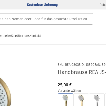
Kostenlose Lieferung
Raba
estseller
Sale
Über uns
Kontakt
SKU
:
REA-08035
ID
:
13590
EAN
:
59
Handbrause REA J
25,00 €
Variante wählen