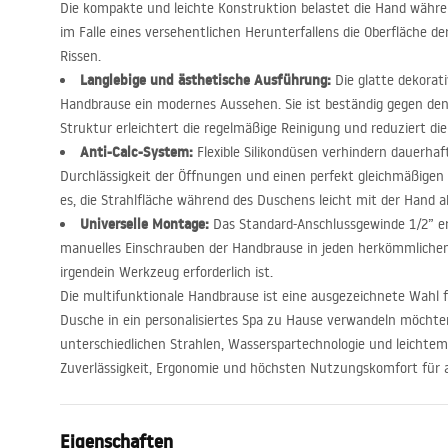
Die kompakte und leichte Konstruktion belastet die Hand währ
im Falle eines versehentlichen Herunterfallens die Oberfläche
Rissen.
Langlebige und ästhetische Ausführung:
Die glatte dekorati
Handbrause ein modernes Aussehen. Sie ist beständig gegen den
Struktur erleichtert die regelmäßige Reinigung und reduziert di
Anti-Calc-System:
Flexible Silikondüsen verhindern dauerhaf
Durchlässigkeit der Öffnungen und einen perfekt gleichmäßigen 
es, die Strahlfläche während des Duschens leicht mit der Hand 
Universelle Montage:
Das Standard-Anschlussgewinde 1/2” er
manuelles Einschrauben der Handbrause in jeden herkömmliche
irgendein Werkzeug erforderlich ist.
Die multifunktionale Handbrause ist eine ausgezeichnete Wahl f
Dusche in ein personalisiertes Spa zu Hause verwandeln möchte
unterschiedlichen Strahlen, Wasserspartechnologie und leichte
Zuverlässigkeit, Ergonomie und höchsten Nutzungskomfort für al
Eigenschaften