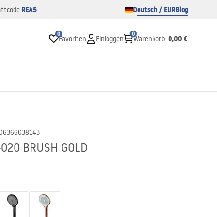
REA5
Deutsch / EUR
Blog
ttcode:
0
0
0,00 €
Favoriten
Einloggen
Warenkorb
:
06366038143
S-020 BRUSH GOLD