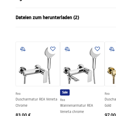
Farbe
Gebürstetes
Dateien zum herunterladen (2)
Material
Kunststoff,
Montageart
Zum Ansch
Garan
Breite
125
mm
Pielęgnacja
Warra
Pielęgnacja.pdf
Höhe
255
mm
Access
Garantie
24 monate
Sale
Rea
Rea
Duscharmatur REA Veneta
Duscha
Rea
Chrome
Wannenarmatur REA
Gold
Veneta chrome
83,00 €
97,00