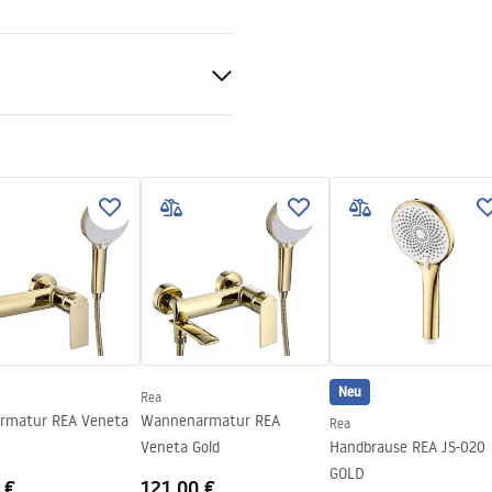
 Gold
 ABS
rauben
tiebedingungen
nty_Terms_and_Conditions_
ories_-_24.pdf
Neu
Rea
rmatur REA Veneta
Wannenarmatur REA
Rea
Veneta Gold
Handbrause REA JS-020
GOLD
 €
121,00 €