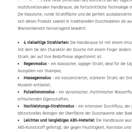
Entdecken Sie eine neue Dimension des Komforts bei der täglic
multifunktionalen Handbrause, die fortschrittliche Technologie 
Die klassische, runde Strahlfläche und die perfekt ausbalanciert
sich dieses Produkt sowohl in traditionellen Duschkabinen als au
Wannenbereich hervorragend bewährt.
4 vielseitige Strahlarten:
Die Handbrause ist mit einem intui
mit dem Sie den Charakter der Dusche mit einem Finger ändern
Strahl, der auf Ihre Bedürfnisse abgestimmt ist:
Regenmodus
– ein klassischer, üppiger Strahl, ideal für die t
Ausspülen von Shampoo,
Massagemodus
– ein konzentrierter, stärkerer Strahl, der 
Muskeln entlastet,
Pulsationsmodus
– ein dynamischer, rhythmischer Wasserflu
erfrischenden Eigenschaften,
Hochleistungs-Strahlmodus
– ein intensiver Durchfluss, der
blitzschnelles Reinigen der Oberfläche der Duschwanne oder Bad
Leichtes und langlebiges
ABS
-Material:
Die Handbrause wurd
ABS
-Kunststoff gefertigt, der gegen Feuchtigkeit, Korrosion un