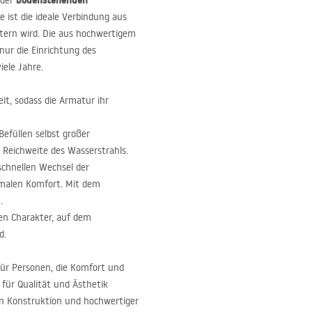
bodenstehenden
 der
Sie ist die ideale Verbindung aus
stern wird. Die aus hochwertigem
nur die Einrichtung des
iele Jahre.
it, sodass die Armatur ihr
Befüllen selbst großer
Reichweite des Wasserstrahls.
schnellen Wechsel der
malen Komfort. Mit dem
.
len Charakter, auf dem
d.
für Personen, die Komfort und
 für Qualität und Ästhetik
den Konstruktion und hochwertiger