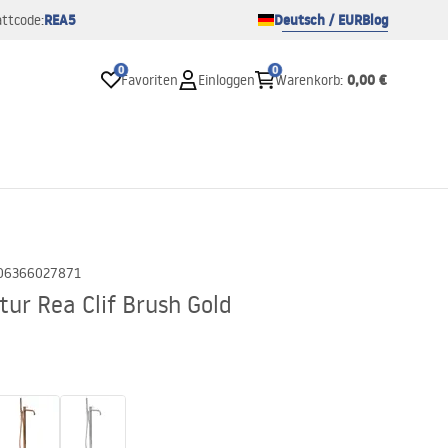
REA5
Deutsch / EUR
Blog
ttcode:
0
0
0,00 €
Favoriten
Einloggen
Warenkorb
:
06366027871
ur Rea Clif Brush Gold