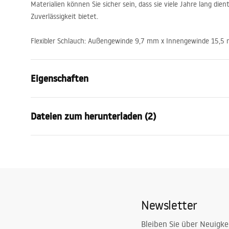
Materialien können Sie sicher sein, dass sie viele Jahre lang di
Zuverlässigkeit bietet.
Flexibler Schlauch: Außengewinde 9,7 mm x Innengewinde 15,
Eigenschaften
Typ der Armatur
Wannen
Dateien zum herunterladen (2)
Montageart
Bodenmont
Farbe
Gebürstetes
Garantiebedingungen
Auslaufart
Feststehen
Pielę
Warranty_Terms_and_Conditions_
Pieleg
Material
Edelstahl, 
Faucets_-_5.pdf
Auslauf Reichweite
210
mm
Newsletter
Höhe
995
mm
Beschichtungstechnologie
PVD
Bleiben Sie über Neuigke