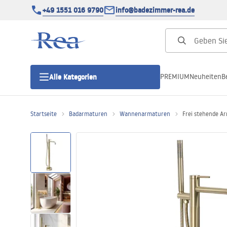
+49 1551 016 9790
info@badezimmer-rea.de
PREMIUM
Neuheiten
B
Alle Kategorien
Startseite
Badarmaturen
Wannenarmaturen
Frei stehende Ar
Duschkabinen
Duschtüren
Duschwannen
Duschrinnen