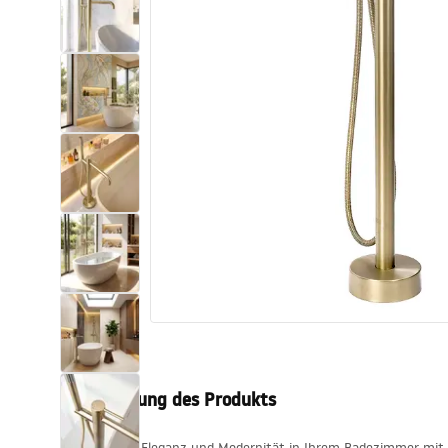
Toiletten
Waschbecken
Wannen und
Badewannenaufsätze
Badarmaturen
Duschen
Küche
Badezimmerzubehör und Möbel
Beschreibung des Produkts