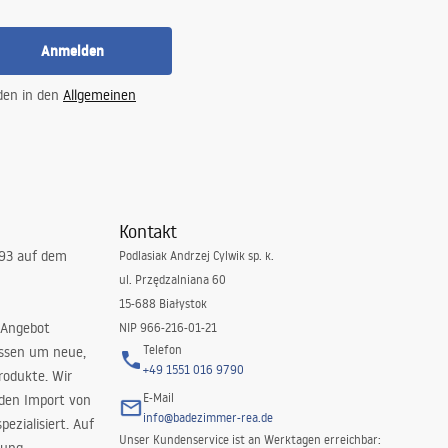
Anmelden
 den in den
Allgemeinen
Kontakt
993 auf dem
Podlasiak Andrzej Cylwik sp. k.
ul. Przędzalniana 60
15-688 Białystok
 Angebot
NIP 966-216-01-21
Telefon
issen um neue,
+49 1551 016 9790
rodukte. Wir
E-Mail
 den Import von
info@badezimmer-rea.de
ezialisiert. Auf
Unser Kundenservice ist an Werktagen erreichbar: