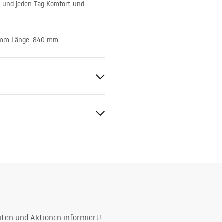
ent und jeden Tag Komfort und
5 mm Länge: 840 mm
age
 Gold
d
gnacja
nacja.pdf
Messing
iten und Aktionen informiert!