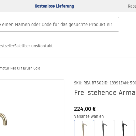
Kostenlose Lieferung
Raba
estseller
Sale
Über uns
Kontakt
matur Rea Clif Brush Gold
SKU
:
REA-B7502
ID
:
13391
EAN
:
59
Frei stehende Armat
224,00 €
Variante wählen