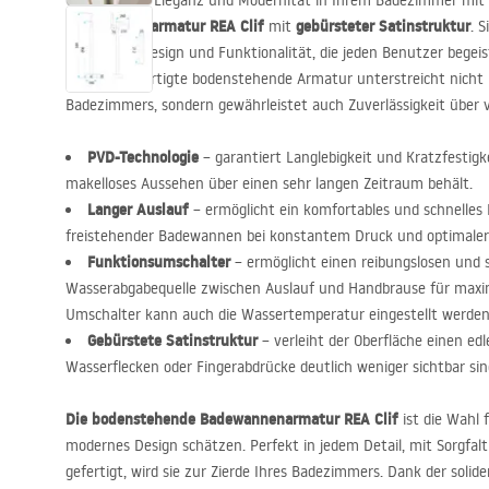
Genießen Sie Eleganz und Modernität in Ihrem Badezimmer mit
Badewannenarmatur
REA
Clif
gebürsteter Satinstruktur
mit
. 
luxuriösem Design und Funktionalität, die jeden Benutzer begei
Messing gefertigte bodenstehende Armatur unterstreicht nicht 
Badezimmers, sondern gewährleistet auch Zuverlässigkeit über v
PVD
-Technologie
– garantiert Langlebigkeit und Kratzfestigke
makelloses Aussehen über einen sehr langen Zeitraum behält.
Langer Auslauf
– ermöglicht ein komfortables und schnelles 
freistehender Badewannen bei konstantem Druck und optimaler 
Funktionsumschalter
– ermöglicht einen reibungslosen und 
Wasserabgabequelle zwischen Auslauf und Handbrause für maxi
Umschalter kann auch die Wassertemperatur eingestellt werden
Gebürstete Satinstruktur
– verleiht der Oberfläche einen ed
Wasserflecken oder Fingerabdrücke deutlich weniger sichtbar sin
Die bodenstehende Badewannenarmatur
REA
Clif
ist die Wahl 
modernes Design schätzen. Perfekt in jedem Detail, mit Sorgfalt
gefertigt, wird sie zur Zierde Ihres Badezimmers. Dank der soli