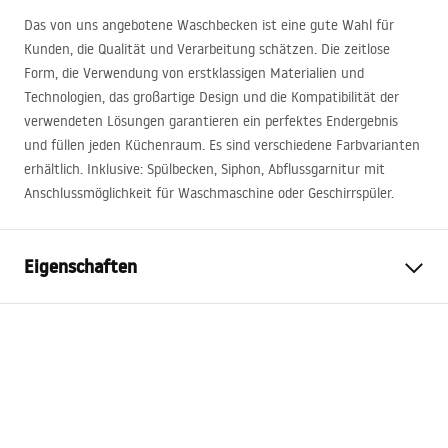
Das von uns angebotene Waschbecken ist eine gute Wahl für
Kunden, die Qualität und Verarbeitung schätzen. Die zeitlose
Form, die Verwendung von erstklassigen Materialien und
Technologien, das großartige Design und die Kompatibilität der
verwendeten Lösungen garantieren ein perfektes Endergebnis
und füllen jeden Küchenraum. Es sind verschiedene Farbvarianten
erhältlich. Inklusive: Spülbecken, Siphon, Abflussgarnitur mit
Anschlussmöglichkeit für Waschmaschine oder Geschirrspüler.
Eigenschaften
Länge des Beckens
580
mm
Breite des Beckens
450
mm
Tiefe des Beckens
185
mm
Armaturloch
Ja
Material
Edelstahl