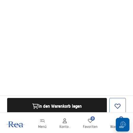
in den Warenkorb legen
0
0
Menü
Konto .
Favoriten
Warenkorb