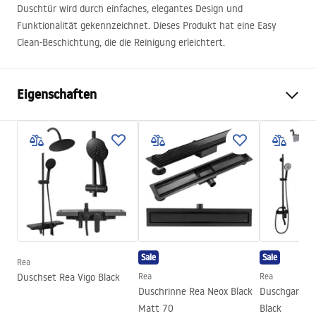
Duschtür wird durch einfaches, elegantes Design und
Funktionalität gekennzeichnet. Dieses Produkt hat eine Easy
Clean-Beschichtung, die die Reinigung erleichtert.
Eigenschaften
Tür Öffnungsmethode
Falttür
Duschtürmasse
100
Glasdicke
6 mm
Duschtürhöhe
190
cm
Profilen Material
Aluminium
Griffe Material
Messing
Sale
Sale
Rea
Easy Clean Beschichtung
ja, beidseitig
Duschset Rea Vigo Black
Rea
Rea
Profilenausführung
Schwarz
Duschrinne Rea Neox Black
Duschgarnit
Matt 70
Black
Profile Regulierung
800-820, 900-920, 1000-1020