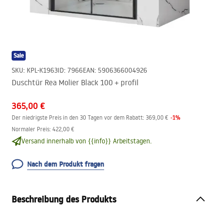
Sale
SKU
:
KPL-K1963
ID
:
7966
EAN
:
5906366004926
Duschtür Rea Molier Black 100 + profil
365,00 €
-
1
%
Der niedrigste Preis in den 30 Tagen vor dem Rabatt:
369,00 €
Normaler Preis
:
422,00 €
Versand innerhalb von {{info}} Arbeitstagen.
Nach dem Produkt fragen
Beschreibung des Produkts