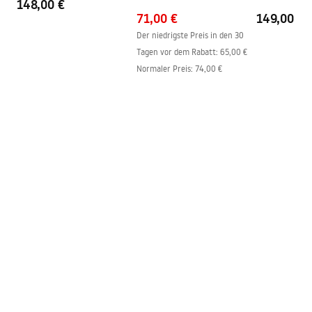
148,00 €
71,00 €
149,00 €
Dichtungen im Set
Ja
Der niedrigste Preis in den 30
Montage ohne Duschwanne
Ja
Tagen vor dem Rabatt:
65,00 €
möglich
Normaler Preis
:
74,00 €
Garantie
24 monate