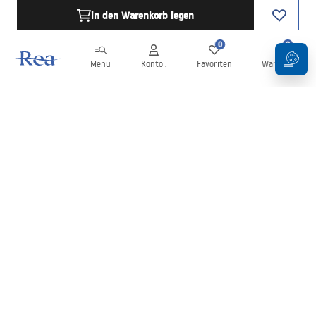
in den Warenkorb legen
0
0
Menü
Konto .
Favoriten
Warenkorb
Newsletter
Bleiben Sie über Neuigkeiten und Aktionen informiert!
Anmelden
Mit der Eingabe und Bestätigung Ihrer Daten erklären Sie sich mit
dem Erhalt des Newsletters gemäß den in den
Allgemeinen
Geschäftsbedingungen
festgelegten Bedingungen einverstanden.