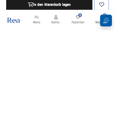
in den Warenkorb legen
0
0
Menü
Konto .
Favoriten
Warenkorb
Newsletter
Bleiben Sie über Neuigkeiten und Aktionen informiert!
Anmelden
Mit der Eingabe und Bestätigung Ihrer Daten erklären Sie sich mit
dem Erhalt des Newsletters gemäß den in den
Allgemeinen
Geschäftsbedingungen
festgelegten Bedingungen einverstanden.