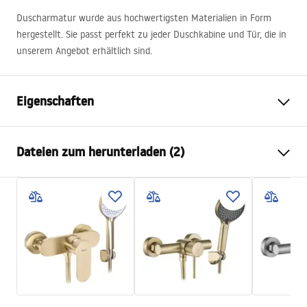
Duscharmatur wurde aus hochwertigsten Materialien in Form
hergestellt. Sie passt perfekt zu jeder Duschkabine und Tür, die in
unserem Angebot erhältlich sind.
Eigenschaften
Typ der Armatur
Dusch
Dateien zum herunterladen (2)
Montageart
Wandmontage
Farbe
Gold
Anweisungen zum Einbau
Material
Messing, ABS
Faucet.pdf
Höhe
100
mm
Beschichtungstechnologie
PVD
Garantiebedingungen
Anschuss Durchmesser
½ Zoll
Warranty_Terms_and_Conditions_Faucets_-_5.pdf
Anschlussmaß
150
mm