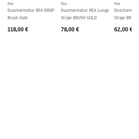
Garantie
5 jahre
Rea
Rea
Rea
Duscharmatur REA DROP
Duscharmatur REA Lungo
Duscharmatu
Brush Gold
Stripe BRUSH GOLD
Stripe BRUSH
118,00 €
78,00 €
62,00 €