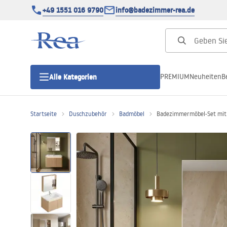
+49 1551 016 9790
info@badezimmer-rea.de
PREMIUM
Neuheiten
B
Alle Kategorien
Startseite
Duschzubehör
Badmöbel
Badezimmermöbel-Set mit
Duschkabinen
Duschtüren
Duschwannen
Duschrinnen