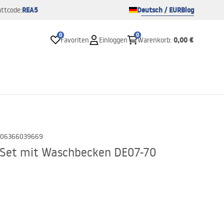
REA5
Deutsch / EUR
Blog
ttcode:
0
0
0,00 €
Favoriten
Einloggen
Warenkorb
:
06366039669
et mit Waschbecken DE07-70