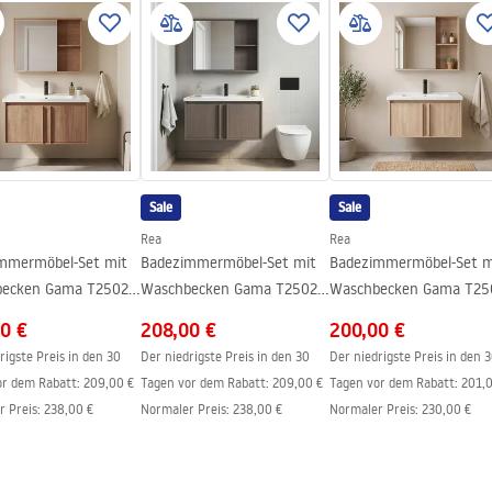
zienkowych_DE07-70.pdf
Sale
Sale
Rea
Rea
mmermöbel-Set mit
Badezimmermöbel-Set mit
Badezimmermöbel-Set m
ecken Gama T25023
Waschbecken Gama T25023
Waschbecken Gama T25
0CM
KJM 80CM
BXM 70CM
0 €
208,00 €
200,00 €
rigste Preis in den 30
Der niedrigste Preis in den 30
Der niedrigste Preis in den 
or dem Rabatt:
209,00 €
Tagen vor dem Rabatt:
209,00 €
Tagen vor dem Rabatt:
201,
r Preis
:
238,00 €
Normaler Preis
:
238,00 €
Normaler Preis
:
230,00 €