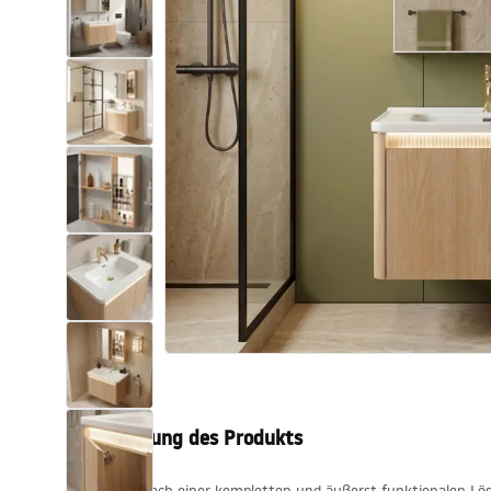
Toiletten
Waschbecken
Wannen und
Badewannenaufsätze
Badarmaturen
Duschen
Küche
Badezimmerzubehör und Möbel
Beschreibung des Produkts