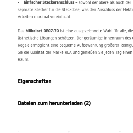
Einfacher Steckeranschluss
– sowohl der obere als auch der
separate Stecker für die Steckdose, was den Anschluss der Elektr
Arbeiten maximal vereinfacht.
Möbelset DE07-70
Das
ist eine ausgezeichnete Wahl für alle, di
ästhetische Lösungen schätzen. Der geräumige Innenraum des 
Regale ermöglicht eine bequeme Aufbewahrung größerer Reinigu
Sie die Qualität der Marke
REA
und genießen Sie jeden Tag ein
Raum.
Eigenschaften
Farbe
Braun
Dateien zum herunterladen (2)
Montageart
Wandhänge
Material
Aluminium ,
Garantiebedingungen
Manu
Höhe
490
mm
Warranty_Terms_and_Conditions_
Instr