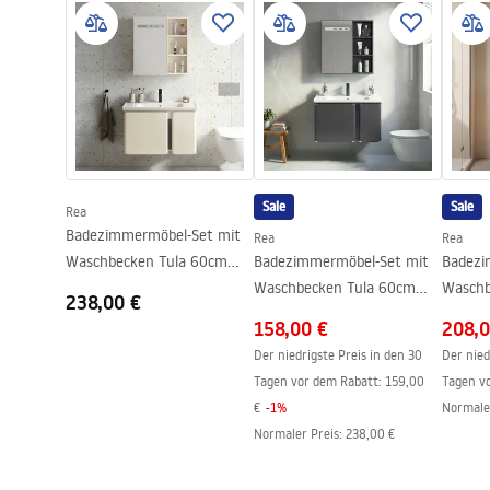
Breite
710
mm
-_Furniture_-_24.pdf
li___a
Tiefe
510
mm
Sale
Sale
Rea
Badezimmermöbel-Set mit
Rea
Rea
Waschbecken Tula 60cm
Badezimmermöbel-Set mit
Badezi
Beige
Waschbecken Tula 60cm
Waschb
238,00 €
Grey
HHL 8
158,00 €
208,0
Der niedrigste Preis in den 30
Der nied
Tagen vor dem Rabatt:
159,00
Tagen v
€
-
1
%
Normale
Normaler Preis
:
238,00 €