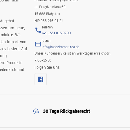
993 auf dem
ul. Przędzalniana 60
15-688 Białystok
 Angebot
NIP 966-216-01-21
Telefon
issen um neue,
+49 1551 016 9790
rodukte. Wir
E-Mail
 den Import von
info@badezimmer-rea.de
ezialisiert. Auf
Unser Kundenservice ist an Werktagen erreichbar:
rung
7:00–15:30
sere Produkte
Folgen Sie uns
edenklich und
30 Tage Rückgaberecht