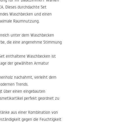
ösung für Ihr Badezimmer? Wählen
EA
. Dieses durchdachte Set
endes Waschbecken und einen
maximale Raumnutzung.
Bereich unter dem Waschbecken
arbe, die eine angenehme Stimmung
Set enthaltene Waschbecken ist
ontage der gewählten Armatur
ichenholz nachahmt, verleiht dem
odernen Trends.
ügt über einen eingebauten
smetikartikel perfekt geordnet zu
hränke aus einer Kombination von
ständigkeit gegen die Feuchtigkeit