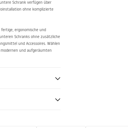
 untere Schrank verfügen über
oinstallation ohne komplizierte
e fertige, ergonomische und
unteren Schranks ohne zusätzliche
ngsmittel und Accessoires. Wählen
en modernen und aufgeräumten
nd
 Sanitärkeramik, Kunststoff
al
ukcja_monta__u_Zestaw_meb