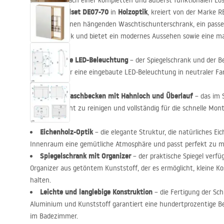
Suchen Sie nach einer kompletten und äußerst funktionalen L
Möbelset DE07-70
Holzoptik
Sie das
in
, kreiert von der Marke
R
kombiniert einen hängenden Waschtischunterschrank, ein pass
Spiegelschrank und bietet ein modernes Aussehen sowie eine 
Integrierte
LED
-Beleuchtung
– der Spiegelschrank und der 
verfügen über eine eingebaute
LED
-Beleuchtung in neutraler F
schafft.
Keramikwaschbecken mit Hahnloch und Überlauf
– das im 
langlebig, leicht zu reinigen und vollständig für die schnelle M
vorbereitet.
Eichenholz-Optik
– die elegante Struktur, die natürliches E
Innenraum eine gemütliche Atmosphäre und passt perfekt zu m
Spiegelschrank mit Organizer
– der praktische Spiegel verf
Organizer aus getöntem Kunststoff, der es ermöglicht, kleine Ko
halten.
Leichte und langlebige Konstruktion
– die Fertigung der Sc
Aluminium und Kunststoff garantiert eine hundertprozentige Be
im Badezimmer.