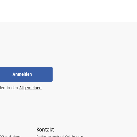
Anmelden
 den in den
Allgemeinen
Kontakt
Podlasiak Andrzej Cylwik sp. k.