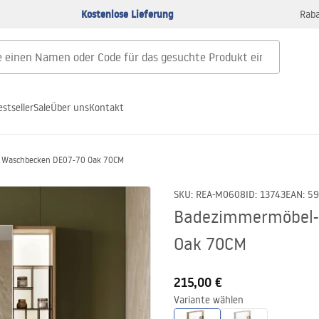
Kostenlose Lieferung
Raba
estseller
Sale
Über uns
Kontakt
 Waschbecken DE07-70 Oak 70CM
SKU
:
REA-M0608
ID
:
13743
EAN
:
59
Badezimmermöbel-S
Oak 70CM
215,00 €
Variante wählen