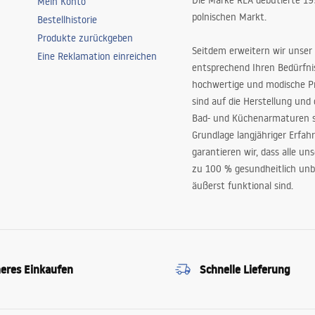
Die Marke REA debütierte 1
Mein Konto
polnischen Markt.
Bestellhistorie
Produkte zurückgeben
Seitdem erweitern wir unser
Eine Reklamation einreichen
entsprechend Ihren Bedürfn
hochwertige und modische P
sind auf die Herstellung und
Bad- und Küchenarmaturen sp
Grundlage langjähriger Erfah
garantieren wir, dass alle un
zu 100 % gesundheitlich unb
äußerst funktional sind.
heres Einkaufen
Schnelle Lieferung