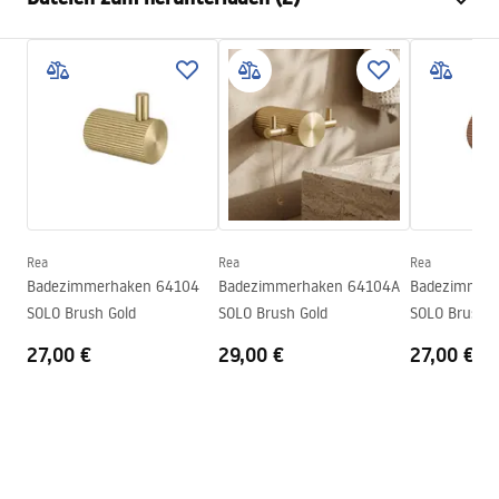
Material
Metall
Montageart
Zum Anschrauben
Garantiebedingungen
Breite
72
mm
Warranty_Terms_and_Conditions_Accessories_-_24.pdf
Höhe
30
mm
Tiefe
52
mm
Sicherheitsinformationen
Serie
Solo
Safety_Information_Accessories.pdf
Garantie
24 monate
Rea
Rea
Rea
Badezimmerhaken 64104
Badezimmerhaken 64104A
Badezimmer
SOLO Brush Gold
SOLO Brush Gold
SOLO Brush C
27,00 €
29,00 €
27,00 €